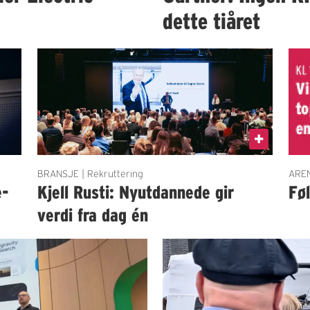
dette tiåret
BRANSJE | Rekruttering
AREN
e-
Kjell Rusti: Nyutdannede gir
Fø
verdi fra dag én