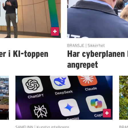
BRANSJE | Sikkerhet
er i KI-toppen
Har cyberplanen 
angrepet
SAMFUNN | Kunstig intelligens
BRAN