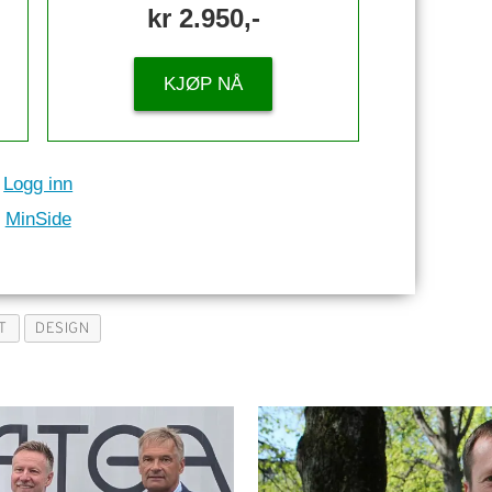
kr 2.950,-
KJØP NÅ
Logg inn
MinSide
T
DESIGN