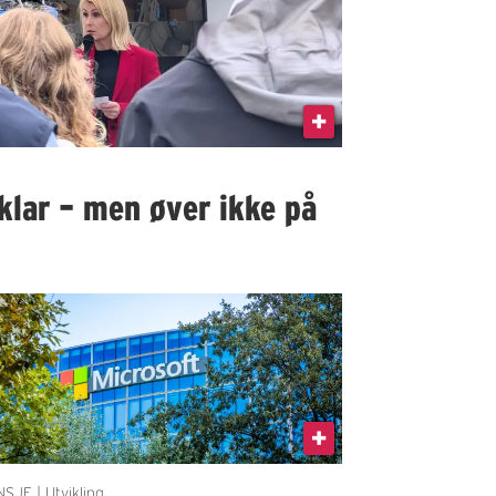
klar – men øver ikke på
SJE | Utvikling