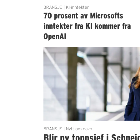
BRANSJE | KI-inntekter
70 prosent av Microsofts
inntekter fra KI kommer fra
OpenAI
BRANSJE | Nytt om navn
Blir ny toppsjef i Schnei