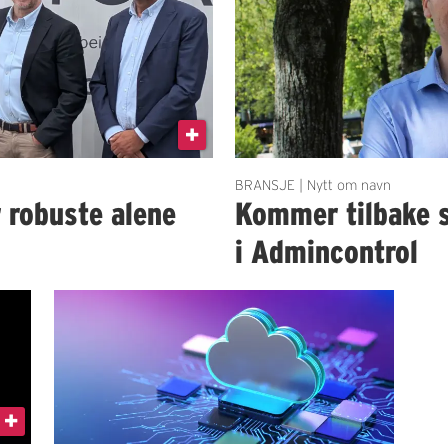
BRANSJE | Nytt om navn
r robuste alene
Kommer tilbake 
i Admincontrol