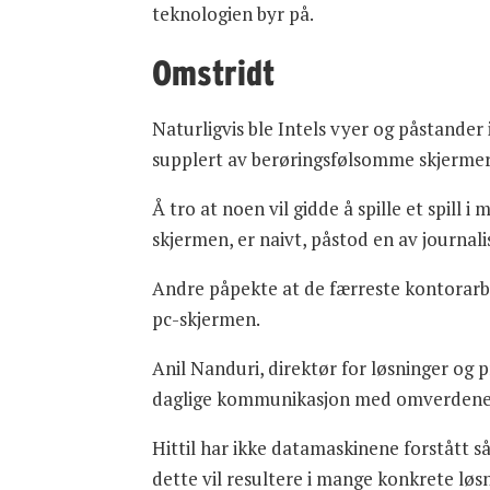
teknologien byr på.
Omstridt
Naturligvis ble Intels vyer og påstander
supplert av berøringsfølsomme skjermer
Å tro at noen vil gidde å spille et spil
skjermen, er naivt, påstod en av journali
Andre påpekte at de færreste kontorarbe
pc-skjermen.
Anil Nanduri, direktør for løsninger og 
daglige kommunikasjon med omverdenen 
Hittil har ikke datamaskinene forstått 
dette vil resultere i mange konkrete lø