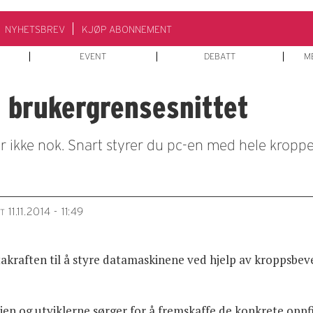
NYHETSBREV
KJØP ABONNEMENT
EVENT
DEBATT
M
 brukergrensesnittet
r ikke nok. Snart styrer du pc-en med hele kroppe
11.11.2014 - 11:49
T
ften til å styre datamaskinene ved hjelp av kroppsbevege
sjen og utviklerne sørger for å fremskaffe de konkrete opp