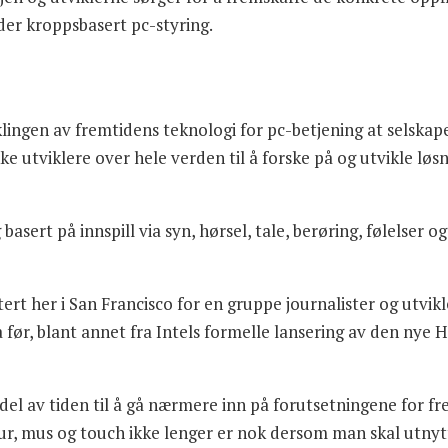
elder kroppsbasert pc-styring.
viklingen av fremtidens teknologi for pc-betjening at selskap
ke utviklere over hele verden til å forske på og utvikle løs
sert på innspill via syn, hørsel, tale, berøring, følelser 
ert her i San Francisco for en gruppe journalister og utvi
a før, blant annet fra Intels formelle lansering av den ny
 del av tiden til å gå nærmere inn på forutsetningene for f
r, mus og touch ikke lenger er nok dersom man skal utnyt