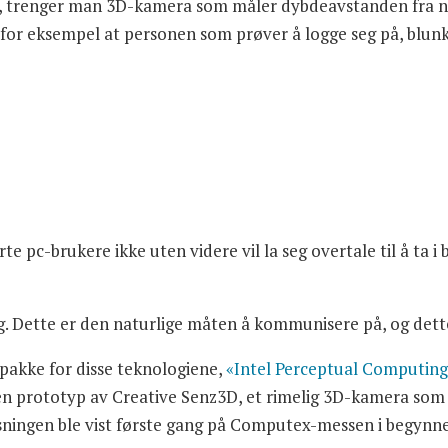
n, trenger man 3D-kamera som måler dybdeavstanden fra nes
– for eksempel at personen som prøver å logge seg på, blun
te pc-brukere ikke uten videre vil la seg overtale til å ta 
g. Dette er den naturlige måten å kommunisere på, og dett
rpakke for disse teknologiene,
«Intel Perceptual Computin
l en prototyp av Creative Senz3D, et rimelig 3D-kamera som 
sningen ble vist første gang på Computex-messen i begynnel