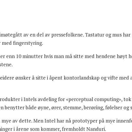
 imøtegått av en del av pressefolkene. Tastatur og mus har 
 med fingerstyring.
l i mer enn 10 minutter hvis man må sitte med hendene høyt 
stene.
idere ønsker å sitte i åpent kontorlandskap og vifte med 
produkter i Intels avdeling for «perceptual computing», tok 
benytter både øyne, ører, stemme, berøring, følelser o
så mye av dette. Men Intel har nå prototyper på mye innen
sninger i årene som kommer, fremholdt Nanduri.