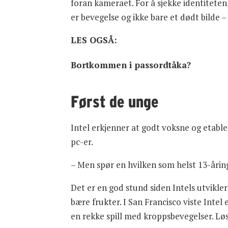
foran kameraet. For å sjekke identitete
er bevegelse og ikke bare et dødt bilde 
LES OGSÅ:
Bortkommen i passordtåka?
Først de unge
Intel erkjenner at godt voksne og etabler
pc-er.
– Men spør en hvilken som helst 13-årin
Det er en god stund siden Intels utvikle
bære frukter. I San Francisco viste Inte
en rekke spill med kroppsbevegelser. Lø