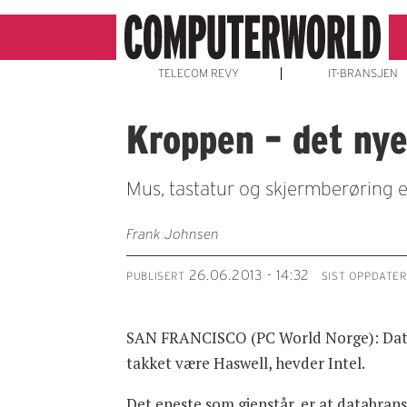
TELECOM REVY
IT-BRANSJEN
Kroppen – det nye
Mus, tastatur og skjermberøring e
Frank Johnsen
26.06.2013 - 14:32
PUBLISERT
SIST OPPDATER
SAN FRANCISCO (PC World Norge): Datakra
takket være Haswell, hevder Intel.
Det eneste som gjenstår, er at databran