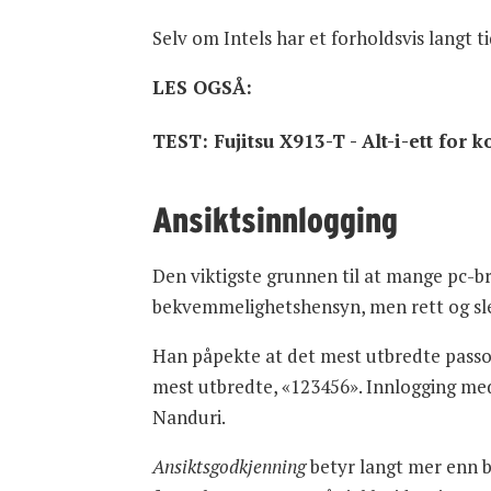
Selv om Intels har et forholdsvis langt ti
LES OGSÅ:
TEST: Fujitsu X913-T - Alt-i-ett for k
Ansiktsinnlogging
Den viktigste grunnen til at mange pc-br
bekvemmelighetshensyn, men rett og sle
Han påpekte at det mest utbredte passord
mest utbredte, «123456». Innlogging med
Nanduri.
Ansiktsgodkjenning
betyr langt mer enn 