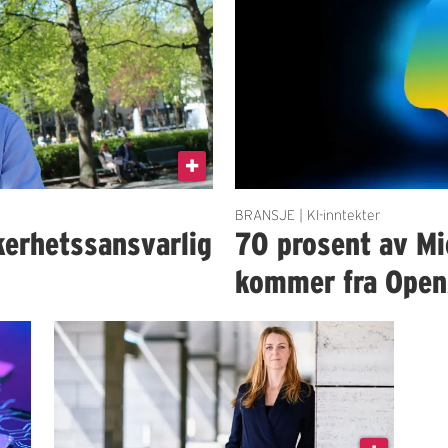
BRANSJE | KI-inntekter
erhetssansvarlig
70 prosent av Mic
kommer fra Open