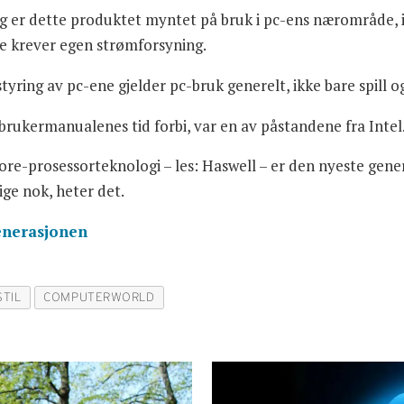
ng er dette produktet myntet på bruk i pc-ens nærområde, i
ke krever egen strømforsyning.
sstyring av pc-ene gjelder pc-bruk generelt, ikke bare spill
 brukermanualenes tid forbi, var en av påstandene fra Intel
ore-prosessorteknologi – les: Haswell – er den nyeste gene
ige nok, heter det.
enerasjonen
STIL
COMPUTERWORLD