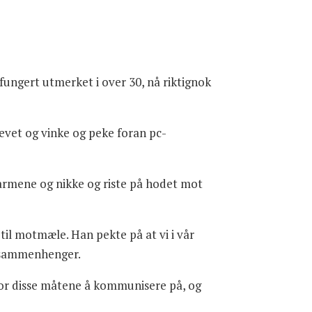
fungert utmerket i over 30, nå riktignok
hevet og vinke og peke foran pc-
armene og nikke og riste på hodet mot
til motmæle. Han pekte på at vi i vår
g sammenhenger.
for disse måtene å kommunisere på, og