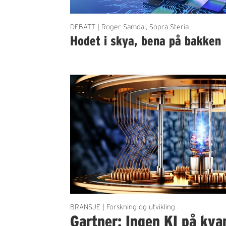
DEBATT | Roger Samdal, Sopra Steria
Hodet i skya, bena på bakken
BRANSJE | Forskning og utvikling
Gartner: Ingen KI på kva