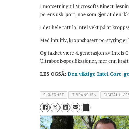
I motsetning til Microsofts Kinect-løsni
pc-ens usb-port, noe som gjør at den ik
I det hele tatt la Intel vekt på at kropp
Med intuitiv, kroppsbasert pc-styring er
Og takket være 4. generasjon av Intels C
Ultrabook-spesifikasjoner, mer enn kraft
LES OGSÅ:
Den viktige Intel Core-g
SIKKERHET
IT BRANSJEN
DIGITAL LIVS