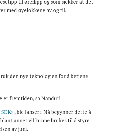
etipp til øreflipp og som sjekker at det
ker med øyelokkene av og til.
i bruk den nye teknologien for å betjene
e er fremtiden, sa Nanduri.
g SDK»
, ble lansert. Nå begynner dette å
blant annet vil kunne brukes til å styre
sen av juni.