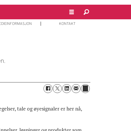
EDIEINFORMASJON
KONTAKT
n.
lser, tale og øyesignaler er her nå,
finnelser, løsninger og produkter som