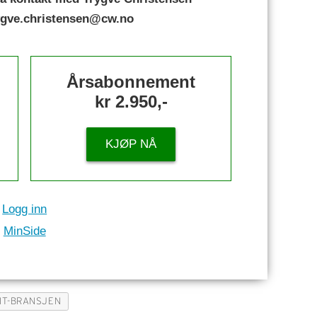
rygve.christensen@cw.no
Årsabonnement
kr 2.950,-
KJØP NÅ
Logg inn
MinSide
IT-BRANSJEN