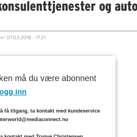
konsulenttjenester og aut
07.03.2018 - 17:21
ERT
aken må du være abonnent
ogg inn
 få tilgang, ta kontakt med kundeservice
puterworld@mediaconnect.no
a kontakt med Trygve Christensen