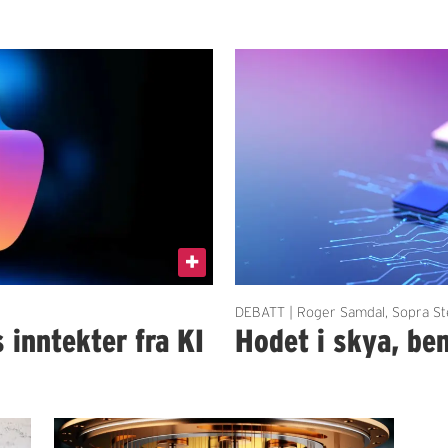
DEBATT | Roger Samdal, Sopra St
 inntekter fra KI
Hodet i skya, be