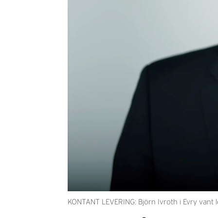
KONTANT LEVERING: Björn Ivroth i Evry vant l