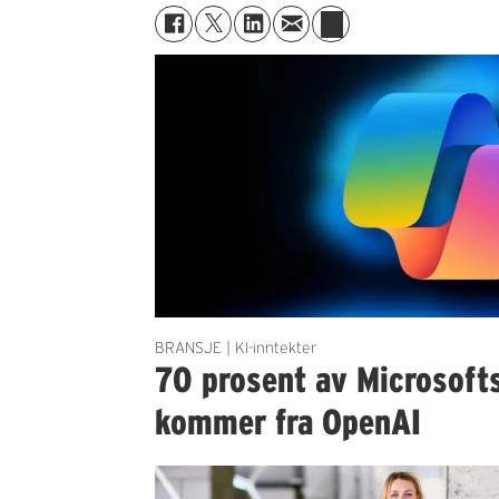
BRANSJE | KI-inntekter
70 prosent av Microsofts
kommer fra OpenAI