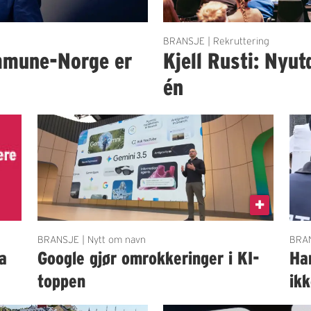
BRANSJE | Rekruttering
mmune-Norge er
Kjell Rusti: Nyut
én
BRANSJE | Nytt om navn
BRAN
a
Google gjør omrokkeringer i KI-
Ha
toppen
ik