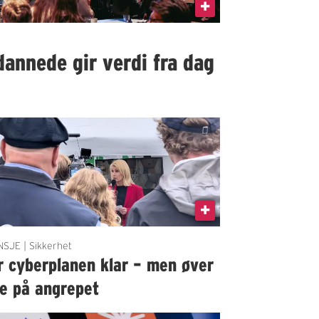
dannede gir verdi fra dag
SJE | Sikkerhet
r cyberplanen klar – men øver
ke på angrepet