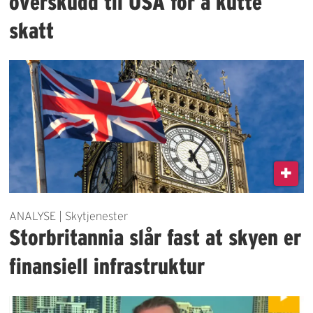
overskudd til USA for å kutte
skatt
ANALYSE | Skytjenester
Storbritannia slår fast at skyen er
finansiell infrastruktur