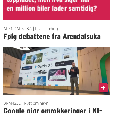
ARENDALSUKA | Live sending
Følg debattene fra Arendalsuka
BRANSJE | Nytt om navn
Google gjør omrokkeringer i KI-