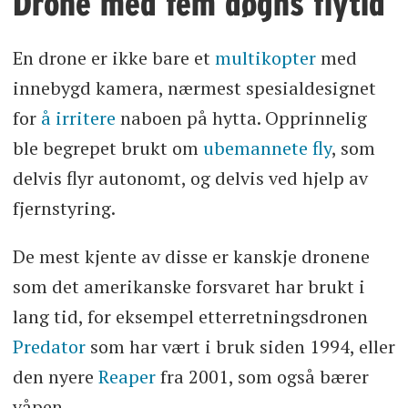
Drone med fem døgns flytid
En drone er ikke bare et
multikopter
med
innebygd kamera, nærmest spesialdesignet
for
å irritere
naboen på hytta. Opprinnelig
ble begrepet brukt om
ubemannete fly
, som
delvis flyr autonomt, og delvis ved hjelp av
fjernstyring.
De mest kjente av disse er kanskje dronene
som det amerikanske forsvaret har brukt i
lang tid, for eksempel etterretningsdronen
Predator
som har vært i bruk siden 1994, eller
den nyere
Reaper
fra 2001, som også bærer
våpen.