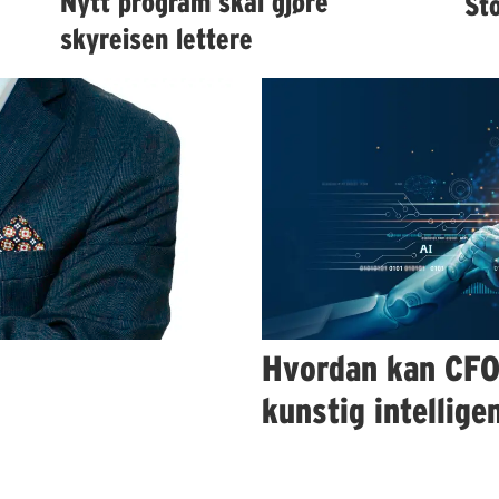
Nytt program skal gjøre
St
skyreisen lettere
Hvordan kan CFO
kunstig intellige