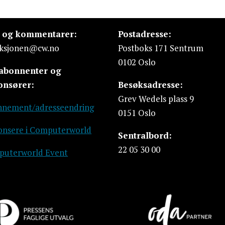
s og kommentarer:
Postadresse:
ksjonen@cw.no
Postboks 171 Sentrum
0102 Oslo
 abonnenter og
onsører:
Besøksadresse:
Grev Wedels plass 9
nement/adresseendring
0151 Oslo
nsere i Computerworld
Sentralbord:
22 05 30 00
uterworld Event