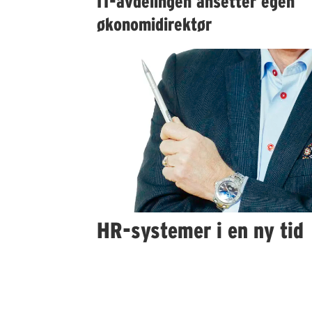
IT-avdelingen ansetter egen
økonomidirektør
HR-systemer i en ny tid