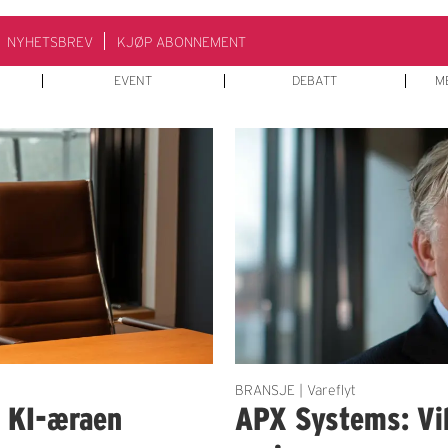
NYHETSBREV
KJØP ABONNEMENT
EVENT
DEBATT
M
BRANSJE | Vareflyt
i KI-æraen
APX Systems: Vil