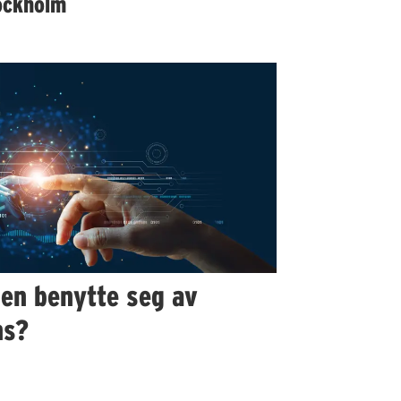
ockholm
en benytte seg av
ns?