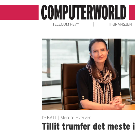
TELECOM REVY
IT-BRANSJEN
Emne:
forretningssystemer
DEBATT | Merete Hverven
Tillit trumfer det meste 