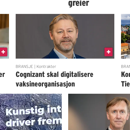
greier
BRANSJE | Kontrakter
BRAN
er
Cognizant skal digitalisere
Kon
vaksineorganisasjon
Ti