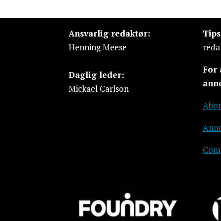
Ansvarlig redaktør:
Tip
Henning Meese
reda
For
Daglig leder:
ann
Mickael Carlson
Abon
Anno
Comp