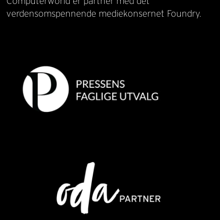
Computerworld er partner med det
verdensomspennende mediekonsernet Foundry.