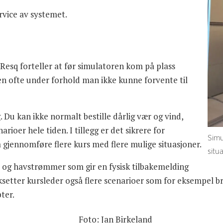
rvice av systemet.
Resq forteller at før simulatoren kom på plass
 men ofte under forhold man ikke kunne forvente til
. Du kan ikke normalt bestille dårlig vær og vind,
arioer hele tiden. I tillegg er det sikrere for
Simu
å gjennomføre flere kurs med flere mulige situasjoner.
situ
nd og havstrømmer som gir en fysisk tilbakemelding
rksetter kursleder også flere scenarioer som for eksempel b
ter.