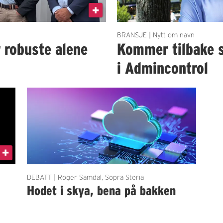
BRANSJE | Nytt om navn
r robuste alene
Kommer tilbake 
i Admincontrol
DEBATT | Roger Samdal, Sopra Steria
Hodet i skya, bena på bakken