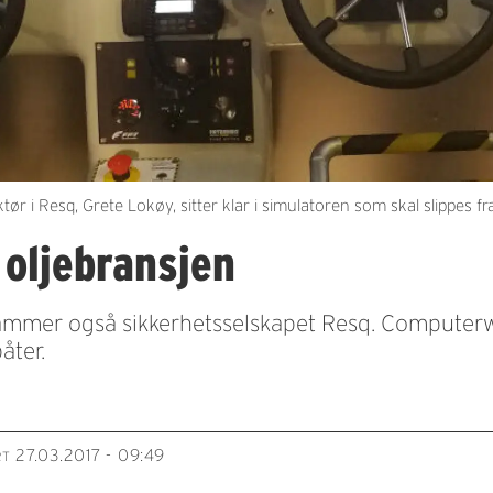
i Resq, Grete Lokøy, sitter klar i simulatoren som skal slippes fra
i oljebransjen
 rammer også sikkerhetsselskapet Resq. Computerw
åter.
27.03.2017 - 09:49
RT