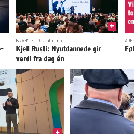
BRANSJE | Rekruttering
AREN
e-
Kjell Rusti: Nyutdannede gir
Fø
verdi fra dag én