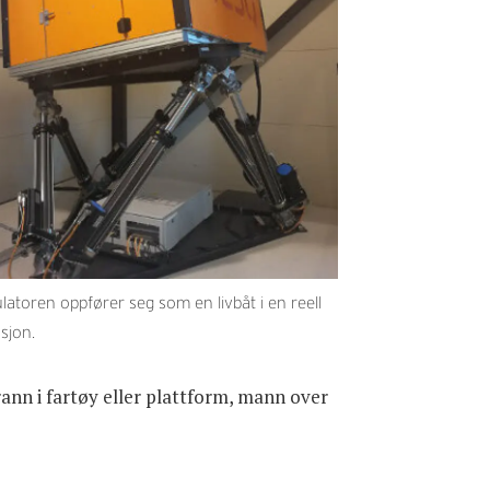
latoren oppfører seg som en livbåt i en reell
asjon.
rann i fartøy eller plattform, mann over