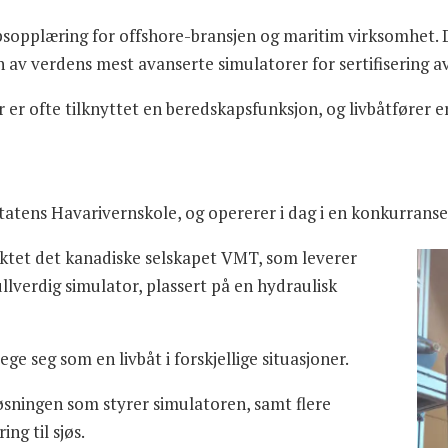
sopplæring for offshore-bransjen og maritim virksomhet. D
n av verdens mest avanserte simulatorer for sertifisering av
 er ofte tilknyttet en beredskapsfunksjon, og livbåtfører er
atens Havarivernskole, og opererer i dag i en konkurranse
aktet det kanadiske selskapet VMT, som leverer
llverdig simulator, plassert på en hydraulisk
e seg som en livbåt i forskjellige situasjoner.
sningen som styrer simulatoren, samt flere
ng til sjøs.