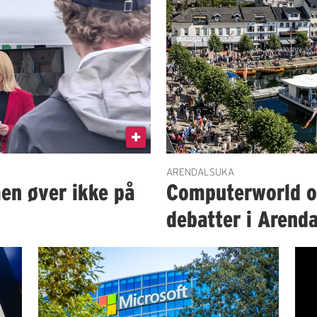
ARENDALSUKA
en øver ikke på
Computerworld og
debatter i Arenda