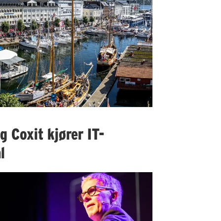
 Coxit kjører IT-
l