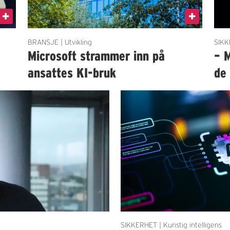
BRANSJE | Utvikling
SIKK
g
Microsoft strammer inn på
– 
ansattes KI-bruk
de
SIKKERHET | Kunstig intelligens