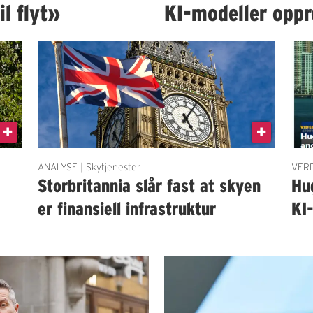
il flyt»
KI-modeller oppre
ANALYSE | Skytjenester
VERD
Storbritannia slår fast at skyen
Hug
er finansiell infrastruktur
KI