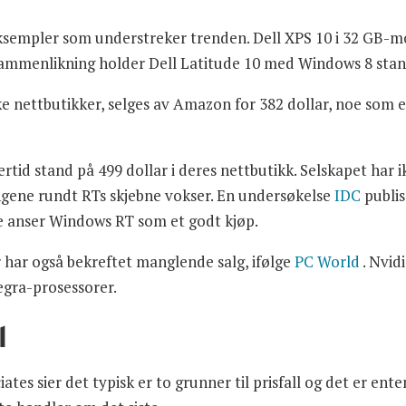
ksempler som understreker trenden. Dell XPS 10 i 32 GB-mod
l sammenlikning holder Dell Latitude 10 med Windows 8 stan
e nettbutikker, selges av Amazon for 382 dollar, noe som e
rtid stand på 499 dollar i deres nettbutikk. Selskapet har 
ngene rundt RTs skjebne vokser. En undersøkelse
IDC
publis
ke anser Windows RT som et godt kjøp.
 har også bekreftet manglende salg, ifølge
PC World
. Nvid
egra-prosessorer.
l
ates sier det typisk er to grunner til prisfall og det er ent