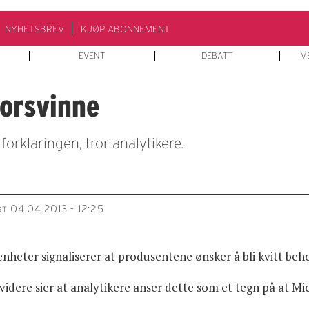
NYHETSBREV
KJØP ABONNEMENT
EVENT
DEBATT
M
forsvinne
 forklaringen, tror analytikere.
04.04.2013 - 12:25
RT
enheter signaliserer at produsentene ønsker å bli kvitt beh
 videre sier at analytikere anser dette som et tegn på at M