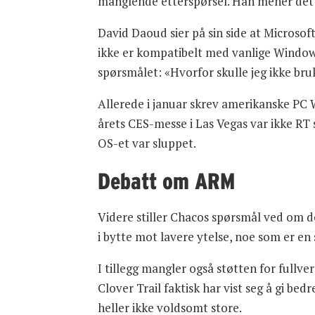
manglende etterspørsel. Han mener dett
David Daoud sier på sin side at Microsoft
ikke er kompatibelt med vanlige Windows
spørsmålet: «Hvorfor skulle jeg ikke br
Allerede i januar skrev amerikanske PC
årets CES-messe i Las Vegas var ikke RT 
OS-et var sluppet.
Debatt om ARM
Videre stiller Chacos spørsmål ved om d
i bytte mot lavere ytelse, noe som er en
I tillegg mangler også støtten for full
Clover Trail faktisk har vist seg å gi bed
heller ikke voldsomt store.