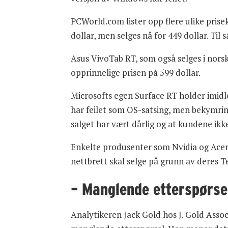
PCWorld.com lister opp flere ulike prise
dollar, men selges nå for 449 dollar. Ti
Asus VivoTab RT, som også selges i norsk
opprinnelige prisen på 599 dollar.
Microsofts egen Surface RT holder imidle
har feilet som OS-satsing, men bekymri
salget har vært dårlig og at kundene ik
Enkelte produsenter som Nvidia og Acer
nettbrett skal selge på grunn av deres T
– Manglende etterspørse
Analytikeren Jack Gold hos J. Gold Associ