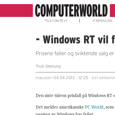
TELECOM REVY
IT-BRANSJEN
- Windows RT vil 
Prisene faller og sviktende salg er
Truls Steinung
04.04.2013 - 12:25
PUBLISERT
SIST OPPDATE
Den siste tidens prisfall på Windows RT-
Det melder amerikanske
PC World
, som
versjon av Windows har feilet.