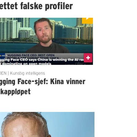
ttet falske profiler
EN | Kunstig intelligens
ging Face-sjef: Kina vinner
-kappløpet