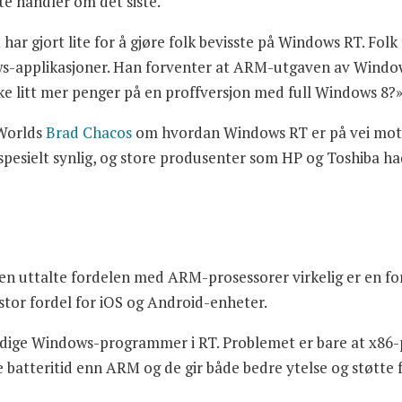
e handler om det siste.
 har gjort lite for å gjøre folk bevisste på Windows RT. Fo
-applikasjoner. Han forventer at ARM-utgaven av Windows v
uke litt mer penger på en proffversjon med full Windows 8?
 Worlds
Brad Chacos
om hvordan Windows RT er på vei mot å 
spesielt synlig, og store produsenter som HP og Toshiba ha
en uttalte fordelen med ARM-prosessorer virkelig er en for
 stor fordel for iOS og Android-enheter.
verdige Windows-programmer i RT. Problemet er bare at x8
re batteritid enn ARM og de gir både bedre ytelse og støtte f