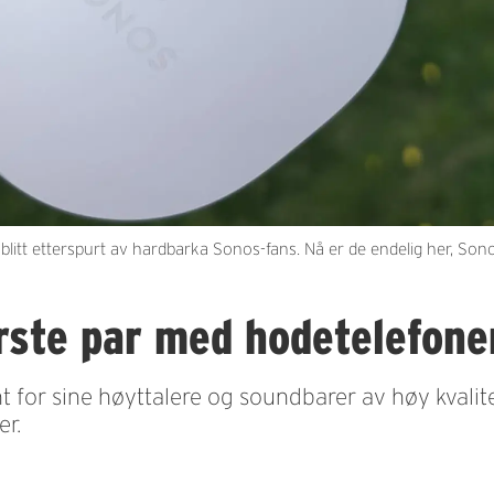
litt etterspurt av hardbarka Sonos-fans. Nå er de endelig her, Son
rste par med hodetelefone
t for sine høyttalere og soundbarer av høy kvali
er.