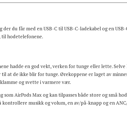
er du får med en USB-C til USB-C-ladekabel og en USB-C ti
e, til hodetelefonene.
ene hadde en god vekt, verken for tunge eller lette. Selve
ar til at de ikke blir for tunge. Ørekoppene er laget av mi
kt klamme og svette i varmere vær.
g som AirPods Max og kan tilpasses både store og små hode
or å kontrollere musikk og volum, en av/på-knapp og en AN