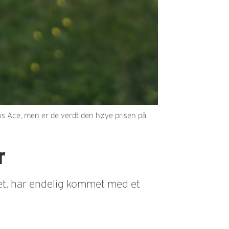
os Ace, men er de verdt den høye prisen på
r
tet, har endelig kommet med et