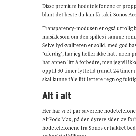
Disse premium hodetelefonene er proppfu
blant det beste du kan få tak i. Sonos A
Transparency-modusen er også utrolig bra
musikk som om den spilles i samme rom. M
Selve lydkvaliteten er solid, med god ba
"uferdig", har jeg heller ikke hatt noen
har appen litt å forbedre, men jeg vil i
opptil 30 timer lyttetid (rundt 24 time
skal kunne tåle litt lettere regn og fukti
Alt i alt
Her har vi et par suverene hodetelefoner 
AirPods Max, på den dyrere siden av forbr
hodetelefonene fra Sonos er hakket bed