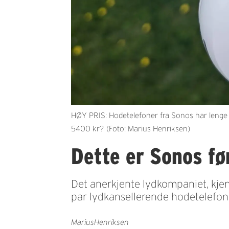
HØY PRIS: Hodetelefoner fra Sonos har lenge b
5400 kr? (Foto: Marius Henriksen)
Dette er Sonos fø
Det anerkjente lydkompaniet, kjen
par lydkansellerende hodetelefon
Marius
Henriksen