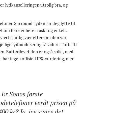
r lydkanselleringen utrolig bra, og
foner. Surround-lyden lar deg lytte til
llom flere enheter raskt og enkelt.
 vært i dårlig vær ettersom den var
jellige lydmoduser og så videre. Fortsatt
en. Batterilevetiden er også solid, med
har ingen offisiell IPX-vurdering, men
Er Sonos første
odetelefoner verdt prisen på
400 kr? Ja, jeg synes det.