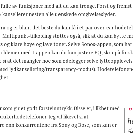
lle av funksjoner med alt du kan trenge. Først og fremst e
ce kansellerer nesten alle uønskede omgivelseslyder.
 og er blant det beste du kan få i et par over-ear hodetele
ultipunkt-tilkobling støttes også, slik at du kan bytte me
ss og klare høye og lave toner. Selve Sonos-appen, som har
 problemer med. I appen kan du kan justere EQ, skru på forsk
kke si at det mangler noe som ødelegger selve lytteopplevels
r med lydkansellering/transparency-modus). Hodetelefonene 
ghet.
som gir et godt førsteinntrykk. Disse er, i likhet med
ukerhodetelefoner. Jeg vil likevel si at
h
re enn konkurrentene fra Sony og Bose, som kun er
5