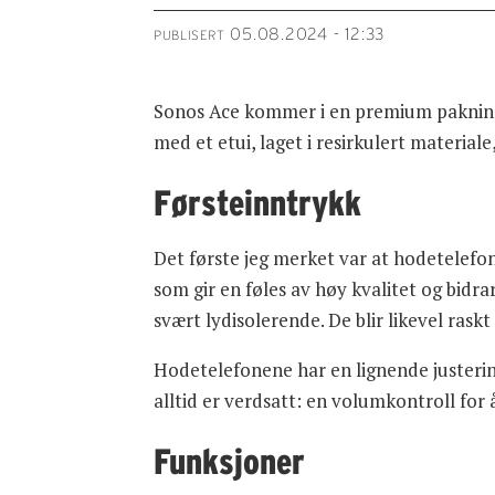
05.08.2024 - 12:33
PUBLISERT
Sonos Ace kommer i en premium pakning d
med et etui, laget i resirkulert material
Førsteinntrykk
Det første jeg merket var at hodetelefon
som gir en føles av høy kvalitet og bidr
svært lydisolerende. De blir likevel ras
Hodetelefonene har en lignende justerin
alltid er verdsatt: en volumkontroll f
Funksjoner