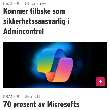
BRANSJE | Nytt om navn
Kommer tilbake som
sikkerhetssansvarlig i
Admincontrol
BRANSJE | KI-inntekter
70 prosent av Microsofts