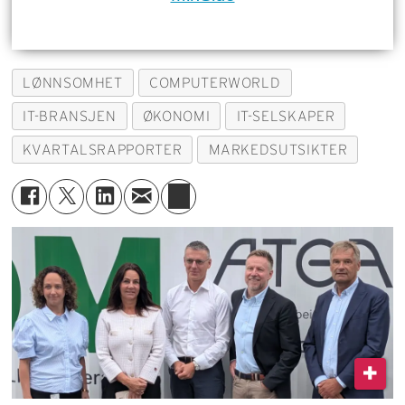
LØNNSOMHET
COMPUTERWORLD
IT-BRANSJEN
ØKONOMI
IT-SELSKAPER
KVARTALSRAPPORTER
MARKEDSUTSIKTER