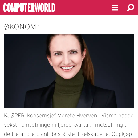
ØKONOMI:
KJØPER: Konsernsjef Merete Hverven i Visma hadde
vekst i omsetningen i fjerde kvartal, i motsetning til
de tre andre blant de største it-selskapene. Oppkjøp