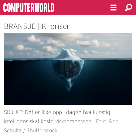
BRANSJE | KI-priser
SKJULT: Det er ikke opp i dagen hva kunstig
intelligens skal koste virksomhetene.
Foto: Rob
Schultz / Shutterstock