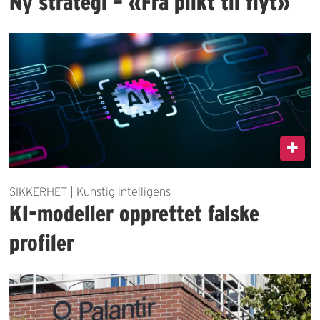
Ny strategi – «Fra plikt til flyt»
SIKKERHET | Kunstig intelligens
KI-modeller opprettet falske
profiler