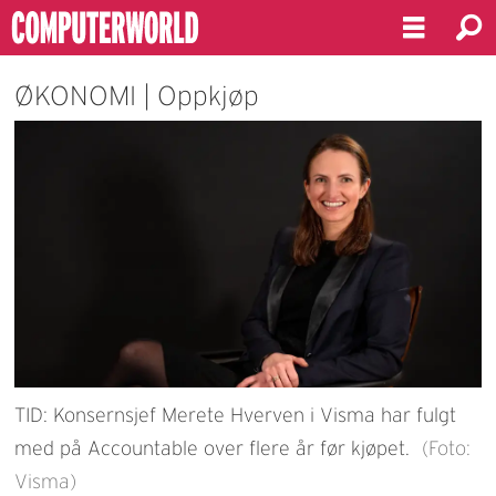
ØKONOMI | Oppkjøp
TID: Konsernsjef Merete Hverven i Visma har fulgt
med på Accountable over flere år før kjøpet.
(Foto:
Visma)