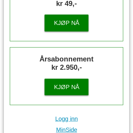
kr 49,-
KJØP NÅ
Årsabonnement
kr 2.950,-
KJØP NÅ
Logg inn
MinSide