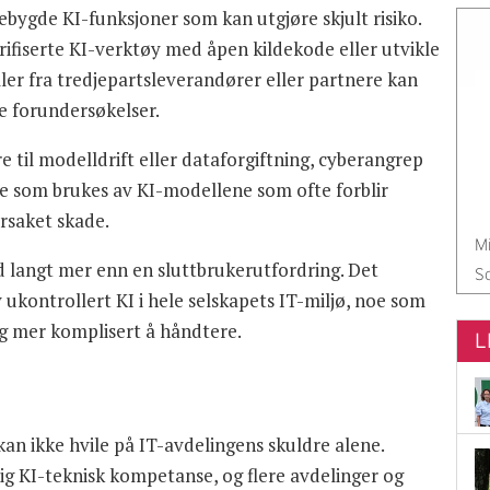
ygde KI-funksjoner som kan utgjøre skjult risiko.
ifiserte KI-verktøy med åpen kildekode eller utvikle
ler fra tredjepartsleverandører eller partnere kan
ge forundersøkelser.
e til modelldrift eller dataforgiftning, cyberangrep
e som brukes av KI-modellene som ofte forblir
årsaket skade.
Mi
 langt mer enn en sluttbrukerutfordring. Det
So
ukontrollert KI i hele selskapets IT-miljø, noe som
og mer komplisert å håndtere.
L
an ikke hvile på IT-avdelingens skuldre alene.
g KI-teknisk kompetanse, og flere avdelinger og