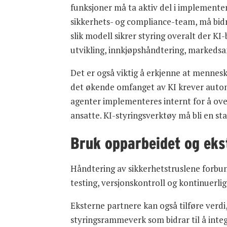
funksjoner må ta aktiv del i implementer
sikkerhets- og compliance-team, må bidra
slik modell sikrer styring overalt der K
utvikling, innkjøpshåndtering, markedsa
Det er også viktig å erkjenne at mennesk
det økende omfanget av KI krever autom
agenter implementeres internt for å ove
ansatte. KI-styringsverktøy må bli en st
Bruk opparbeidet og ek
Håndtering av sikkerhetstruslene forbu
testing, versjonskontroll og kontinuerli
Eksterne partnere kan også tilføre verdi,
styringsrammeverk som bidrar til å integ