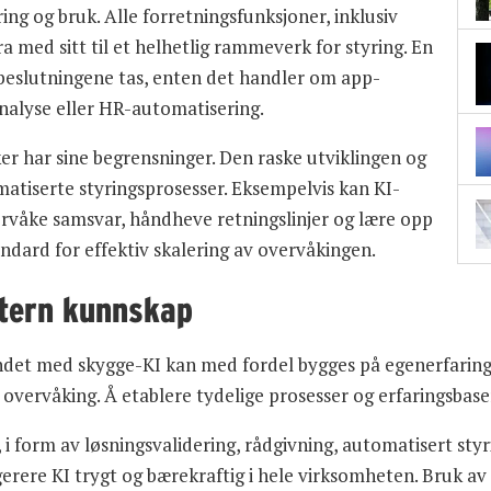
ing og bruk. Alle forretningsfunksjoner, inklusiv
 med sitt til et helhetlig rammeverk for styring. En
I-beslutningene tas, enten det handler om app-
nalyse eller HR-automatisering.
er har sine begrensninger. Den raske utviklingen og
atiserte styringsprosesser. Eksempelvis kan KI-
rvåke samsvar, håndheve retningslinjer og lære opp
andard for effektiv skalering av overvåkingen.
stern kunnskap
ndet med skygge-KI kan med fordel bygges på egenerfaring
g overvåking. Å etablere tydelige prosesser og erfaringsbase
 i form av løsningsvalidering, rådgivning, automatisert styr
erere KI trygt og bærekraftig i hele virksomheten. Bruk av