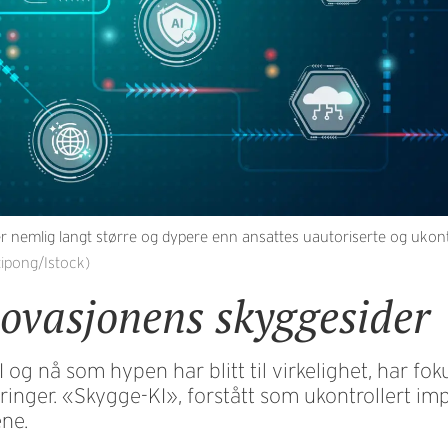
r nemlig langt større og dypere enn ansattes uautoriserte og ukon
itipong/Istock)
novasjonens skyggesider
 og nå som hypen har blitt til virkelighet, har foku
inger. «Skygge-KI», forstått som ukontrollert im
ene.