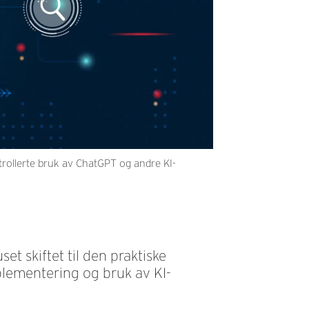
trollerte bruk av ChatGPT og andre KI-
set skiftet til den praktiske
plementering og bruk av KI-