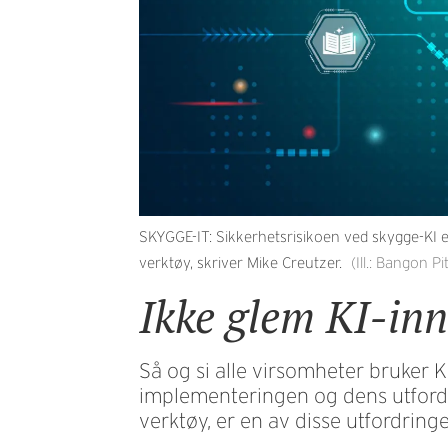
SKYGGE-IT: Sikkerhetsrisikoen ved skygge-KI e
verktøy, skriver Mike Creutzer.
(Ill.: Bangon P
Ikke glem KI-in
Så og si alle virsomheter bruker KI
implementeringen og dens utfordr
verktøy, er en av disse utfordring