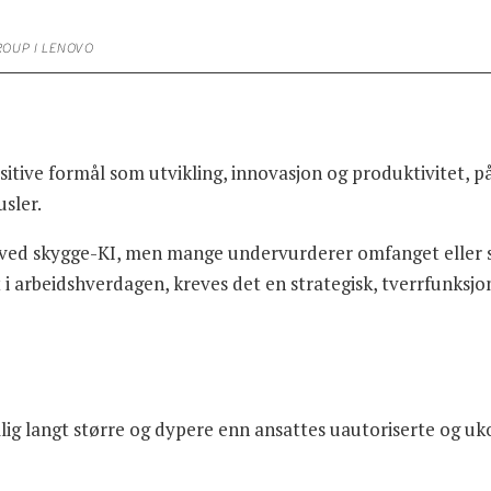
ROUP I LENOVO
itive formål som utvikling, innovasjon og produktivitet, p
sler.
en ved skygge-KI, men mange undervurderer omfanget eller s
t i arbeidshverdagen, kreves det en strategisk, tverrfunksj
lig langt større og dypere enn ansattes uautoriserte og u