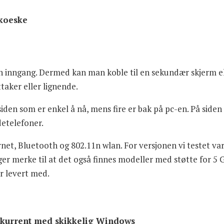
skoeske
n inngang. Dermed kan man koble til en sekundær skjerm e
taker eller lignende.
 siden som er enkel å nå, mens fire er bak på pc-en. På sid
detelefoner.
net, Bluetooth og 802.11n wlan. For versjonen vi testet v
gger merke til at det også finnes modeller med støtte for 5
er levert med.
onkurrent med skikkelig Windows