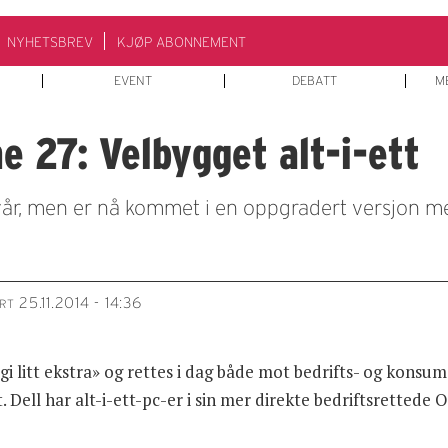
NYHETSBREV
KJØP ABONNEMENT
EVENT
DEBATT
M
e 27: Velbygget alt-i-ett
r vår, men er nå kommet i en oppgradert versjon 
25.11.2014 - 14:36
RT
 «gi litt ekstra» og rettes i dag både mot bedrifts- og kon
ll har alt-i-ett-pc-er i sin mer direkte bedriftsrettede 