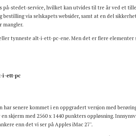
på-stedet-service, hvilket kan utvides til tre år ved et till
 bestilling via selskapets websider, samt at en del sikker
r mangler.
ller tynneste alt-i-ett-pc-ene. Men det er flere elementer
-i-ett-pc
 men har senere kommet i en oppgradert versjon med berørin
er en skjerm med 2560 x 1440 punkters oppløsning. Innsynsv
ankere enn det vi ser på Apples iMac 27".