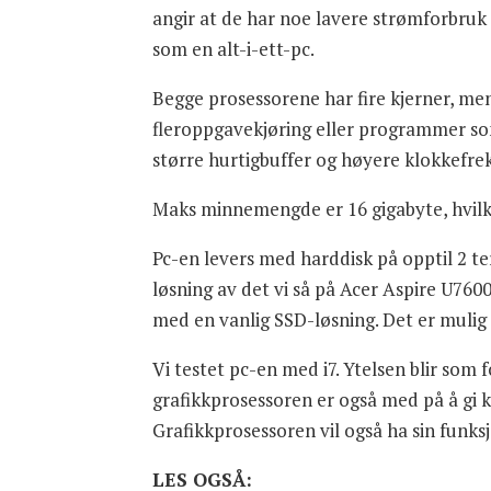
angir at de har noe lavere strømforbruk
som en alt-i-ett-pc.
Begge prosessorene har fire kjerner, me
fleroppgavekjøring eller programmer som e
større hurtigbuffer og høyere klokkefre
Maks minnemengde er 16 gigabyte, hvilke
Pc-en levers med harddisk på opptil 2 t
løsning av det vi så på Acer Aspire U760
med en vanlig SSD-løsning. Det er mulig 
Vi testet pc-en med i7. Ytelsen blir som
grafikkprosessoren er også med på å gi ku
Grafikkprosessoren vil også ha sin funks
LES OGSÅ: