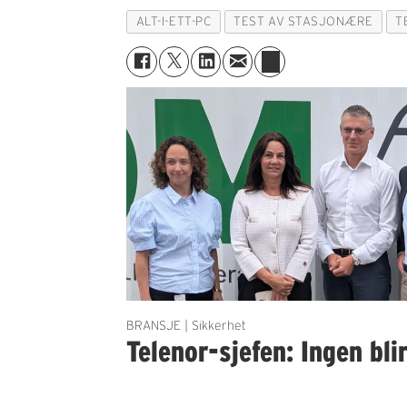
ALT-I-ETT-PC
TEST AV STASJONÆRE
T
BRANSJE | Sikkerhet
Telenor-sjefen: Ingen bli