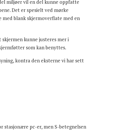
del miljøer vil en del kunne oppfatte
pene. Det er spesielt ved mørke
ene med blank skjermoverflate med en
at skjermen kunne justeres mer i
kjermføtter som kan benyttes.
yning, kontra den eksterne vi har sett
for stasjonære pc-er, men S-betegnelsen