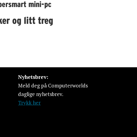
persmart mini-pc
er og litt treg
Nyhetsbrev:
Meld deg på Computerworlds
daglige nyhetsbrev.
Trykk her