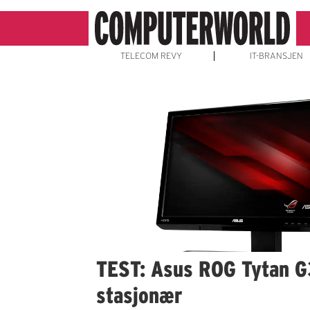
TELECOM REVY
IT-BRANSJEN
Emne:
test
av
stasjonære
TEST: Asus ROG Tytan G
stasjonær