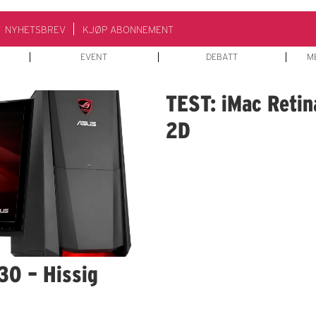
NYHETSBREV
KJØP ABONNEMENT
EVENT
DEBATT
M
TEST: iMac Retin
2D
30 – Hissig