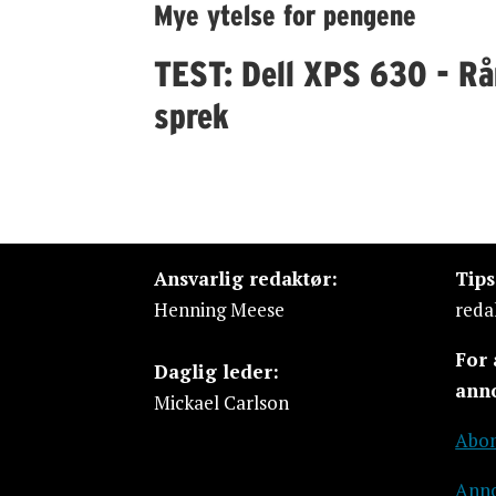
Mye ytelse for pengene
TEST: Dell XPS 630 - Rå
sprek
Ansvarlig redaktør:
Tip
Henning Meese
reda
For
Daglig leder:
ann
Mickael Carlson
Abon
Anno