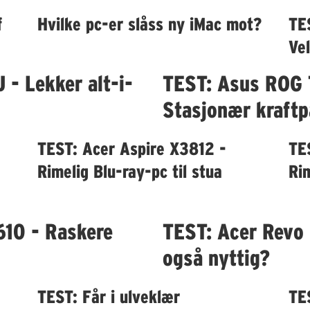
f
Hvilke pc-er slåss ny iMac mot?
TE
Vel
- Lekker alt-i-
TEST: Asus ROG
Stasjonær kraftp
TEST: Acer Aspire X3812 -
TE
Rimelig Blu-ray-pc til stua
Rim
610 - Raskere
TEST: Acer Revo
også nyttig?
TEST: Får i ulveklær
TE