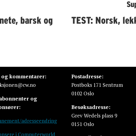
Su
nete, barsk og
TEST: Norsk, lekk
s og kommentarer:
Postadresse:
ksjonen@cw.no
Postboks 171 Sentrum
0102 Oslo
 abonnenter og
onsører:
Besøksadresse:
Grev Wedels plass 9
nement/adresseendring
0151 Oslo
nsere i Computerworld