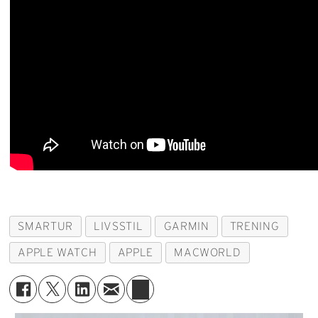
SMARTUR
LIVSSTIL
GARMIN
TRENING
APPLE WATCH
APPLE
MACWORLD