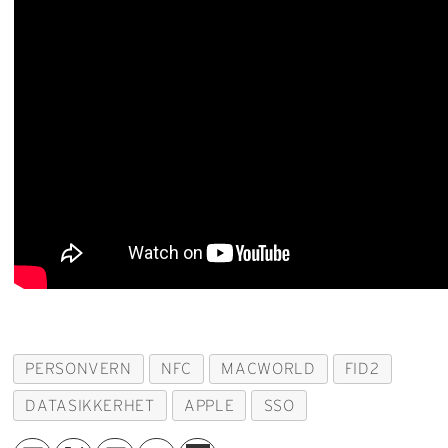
PERSONVERN
NFC
MACWORLD
FID2
DATASIKKERHET
APPLE
SSO