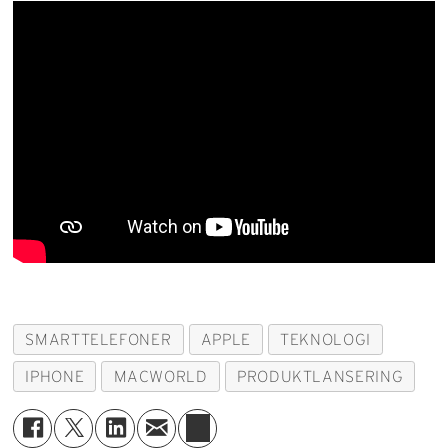
SMARTTELEFONER
APPLE
TEKNOLOGI
IPHONE
MACWORLD
PRODUKTLANSERING