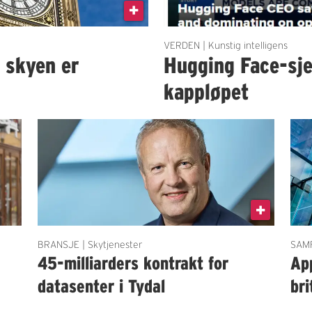
VERDEN | Kunstig intelligens
t skyen er
Hugging Face-sje
kappløpet
BRANSJE | Skytjenester
SAMF
45-milliarders kontrakt for
App
datasenter i Tydal
bri