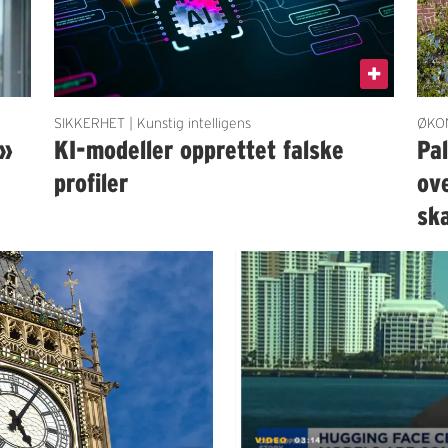
SIKKERHET | Kunstig intelligens
ØKON
t»
KI-modeller opprettet falske
Pal
profiler
ove
sk