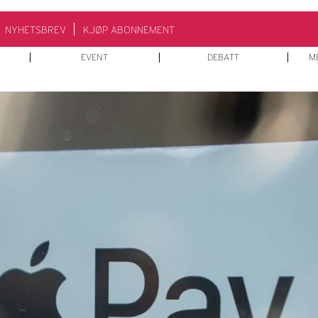
NYHETSBREV
KJØP ABONNEMENT
EVENT
DEBATT
M