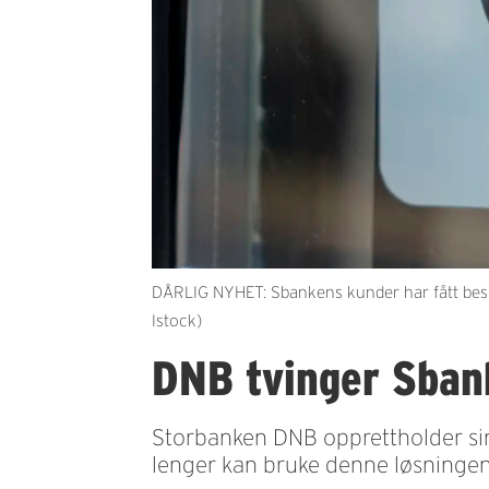
DÅRLIG NYHET: Sbankens kunder har fått beskj
Istock)
DNB tvinger Sbank
Storbanken DNB opprettholder si
lenger kan bruke denne løsningen. 