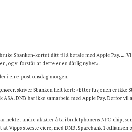
 bruke Sbanken-kortet ditt til å betale med Apple Pay. .... 
, og vi forstår at dette er en dårlig nyhet».
der i en e-post onsdag morgen.
ører, skriver Sbanken helt kort: «Etter fusjonen er ikke S
 ASA. DNB har ikke samarbeid med Apple Pay. Derfor vil 
r nektet andre aktører å ta i bruk Iphonens NFC-chip, som
t at Vipps største eiere, med DNB, Sparebank 1-Alliansen og 