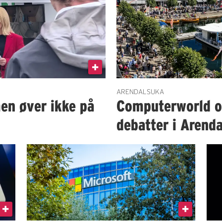
ARENDALSUKA
en øver ikke på
Computerworld og
debatter i Arenda