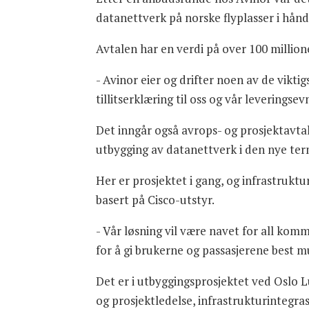
datanettverk på norske flyplasser i hån
Avtalen har en verdi på over 100 million
- Avinor eier og drifter noen av de vikti
tillitserklæring til oss og vår leverings
Det inngår også avrops- og prosjektavta
utbygging av datanettverk i den nye t
Her er prosjektet i gang, og infrastruktu
basert på Cisco-utstyr.
- Vår løsning vil være navet for all kom
for å gi brukerne og passasjerene best m
Det er i utbyggingsprosjektet ved Oslo 
og prosjektledelse, infrastrukturintegra