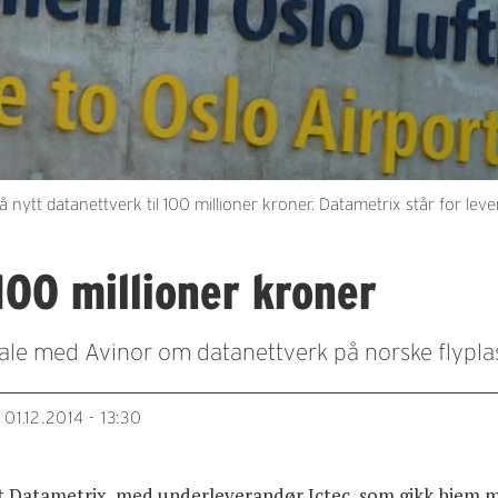
ytt datanettverk til 100 millioner kroner. Datametrix står for lever
100 millioner kroner
e med Avinor om datanettverk på norske flyplasse
01.12.2014 - 13:30
et Datametrix, med underleverandør Ictec, som gikk hjem