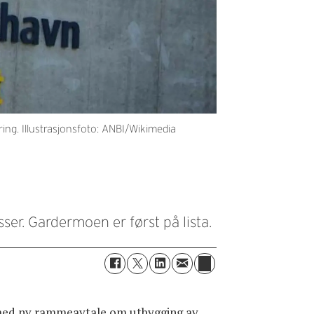
ing. Illustrasjonsfoto: ANBI/Wikimedia
r. Gardermoen er først på lista.
 med ny rammeavtale om utbygging av