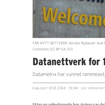
FÅR NYTT NETTVERK: Norske flyplasser skal få n
Commons (CC BY-SA 3.0)
Datanettverk for 
Datametrix har vunnet rammeavtal
01.12.2014 - 13:04
PUBLISERT
SIST OPPDATERT
Etter en anbudsrunde hos Avinor var d