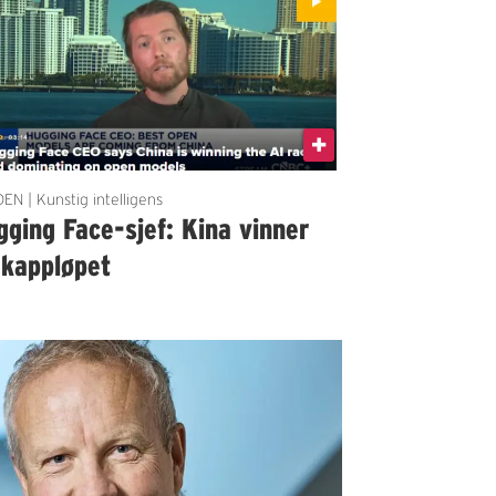
EN | Kunstig intelligens
ging Face-sjef: Kina vinner
-kappløpet