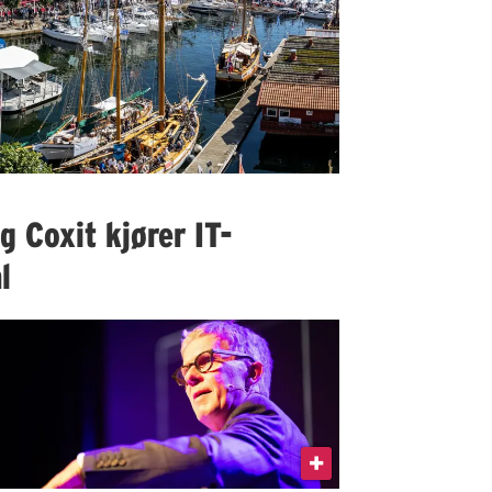
 Coxit kjører IT-
l