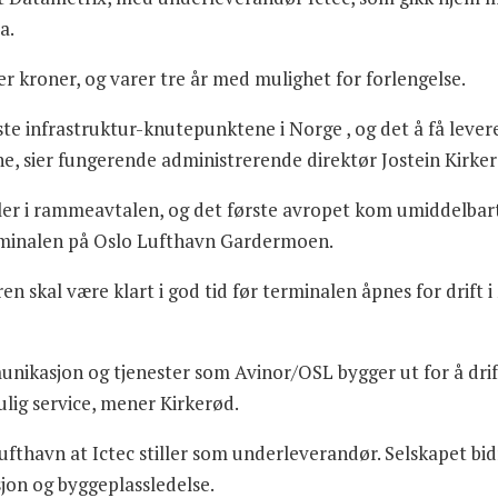
da.
er kroner, og varer tre år med mulighet for forlengelse.
gste infrastruktur-knutepunktene i Norge , og det å få levere
evne, sier fungerende administrerende direktør Jostein Kirke
ler i rammeavtalen, og det første avropet kom umiddelbart
erminalen på Oslo Lufthavn Gardermoen.
ren skal være klart i god tid før terminalen åpnes for drift 
munikasjon og tjenester som Avinor/OSL bygger ut for å dri
ulig service, mener Kirkerød.
Lufthavn at Ictec stiller som underleverandør. Selskapet 
sjon og byggeplassledelse.