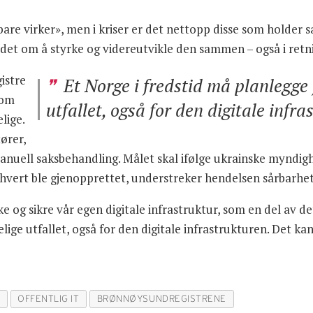
are virker», men i kriser er det nettopp disse som holder 
et om å styrke og videreutvikle den sammen – også i retnin
istre
Et Norge i fredstid må planlegge f
som
utfallet, også for den digitale infra
elige.
ører,
manuell saksbehandling. Målet skal ifølge ukrainske myndigh
 hvert ble gjenopprettet, understreker hendelsen sårbarhe
e og sikre vår egen digitale infrastruktur, som en del av de
lige utfallet, også for den digitale infrastrukturen. Det k
T
OFFENTLIG IT
BRØNNØYSUNDREGISTRENE