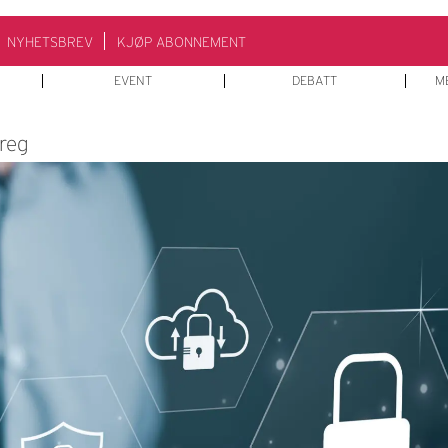
NYHETSBREV
KJØP ABONNEMENT
EVENT
DEBATT
M
reg