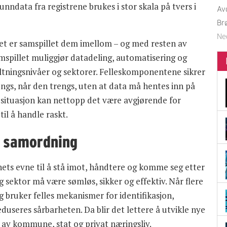
runndata fra registrene brukes i stor skala på tvers i
Av
Br
Ne
det er samspillet dem imellom – og med resten av
samspillet muliggjør datadeling, automatisering og
altningsnivåer og sektorer. Felleskomponentene sikrer
rengs, når den trengs, uten at data må hentes inn på
risesituasjon kan nettopp det være avgjørende for
il å handle raskt.
 samordning
ets evne til å stå imot, håndtere og komme seg etter
ig sektor må være sømløs, sikker og effektiv. Når flere
bruker felles mekanismer for identifikasjon,
duseres sårbarheten. Da blir det lettere å utvikle nye
 av kommune, stat og privat næringsliv.