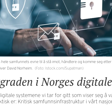
le samfunnets evne til å stå imot, håndtere og komme seg etter alv
river David Norheim.
(Foto: Istock.com/Supatman)
graden i Norges digitale
 digitale systemene vi tar for gitt som viser seg å
isk er: Kritisk samfunnsinfrastruktur i vårt nasjon