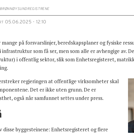
, BRØNNØYSUNDREGISTRENE
05.06.2025 - 12:10
RT
 mange på forsvarslinjer, beredskapsplaner og fysiske ressu
 i infrastruktur som få ser, men som alle er avhengige av. D
ruktur) i offentlig sektor, slik som Enhetsregisteret, matrik
ing.
erstreker regjeringen at offentlige virksomheter skal
komponentene. Det er ikke uten grunn. De er
usthet, også når samfunnet settes under press.
å
 disse byggesteinene: Enhetsregisteret og flere