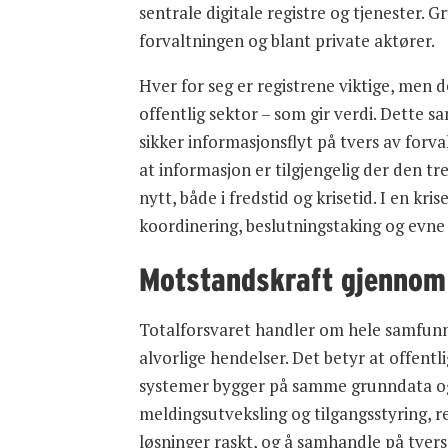
sentrale digitale registre og tjenester. G
forvaltningen og blant private aktører.
Hver for seg er registrene viktige, men 
offentlig sektor – som gir verdi. Dette 
sikker informasjonsflyt på tvers av forv
at informasjon er tilgjengelig der den t
nytt, både i fredstid og krisetid. I en k
koordinering, beslutningstaking og evne t
Motstandskraft gjennom
Totalforsvaret handler om hele samfunn
alvorlige hendelser. Det betyr at offentl
systemer bygger på samme grunndata og 
meldingsutveksling og tilgangsstyring, re
løsninger raskt, og å samhandle på tvers