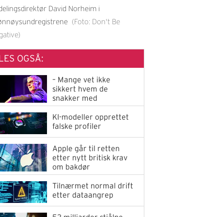
delingsdirektør David Norheim i
ønnøysundregistrene
(Foto: Don't Be
gative)
LES OGSÅ:
– Mange vet ikke
sikkert hvem de
snakker med
KI-modeller opprettet
falske profiler
Apple går til retten
etter nytt britisk krav
om bakdør
Tilnærmet normal drift
etter dataangrep