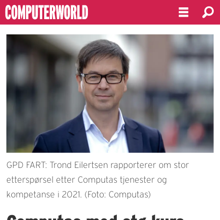
GPD FART: Trond Eilertsen rapporterer om stor
etterspørsel etter Computas tjenester og
kompetanse i 2021. (Foto: Computas)