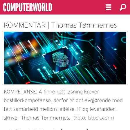
KOMMENTAR | Thomas Tømmernes
KOMPETANSE: Å finne rett løsning krever
bestillerkompetanse, derfor er det avgjørende med
tett samarbeid mellom ledelse, IT og leverandør.,
skriver Thomas Tømmernes.
(Foto: Istock.com)