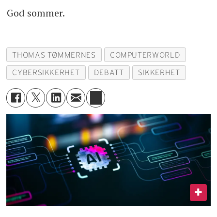
God sommer.
THOMAS TØMMERNES
COMPUTERWORLD
CYBERSIKKERHET
DEBATT
SIKKERHET