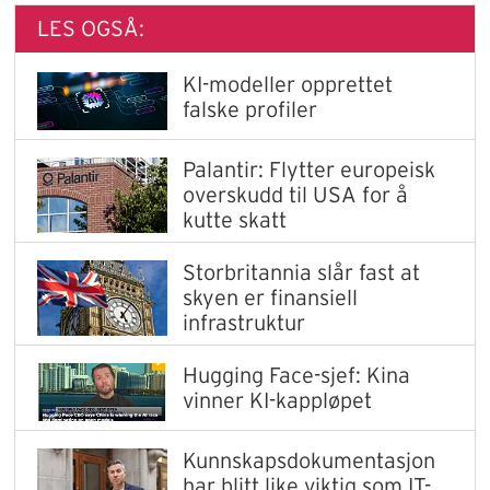
LES OGSÅ:
KI-modeller opprettet
falske profiler
Palantir: Flytter europeisk
overskudd til USA for å
kutte skatt
Storbritannia slår fast at
skyen er finansiell
infrastruktur
Hugging Face-sjef: Kina
vinner KI-kappløpet
Kunnskapsdokumentasjon
har blitt like viktig som IT-