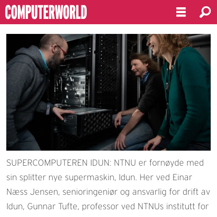
SUPERCOMPUTEREN IDUN: NTNU er fornøyde med
sin splitter nye supermaskin, Idun. Her ved Einar
Næss Jensen, senioringeniør og ansvarlig for drift av
Idun, Gunnar Tufte, professor ved NTNUs institutt for