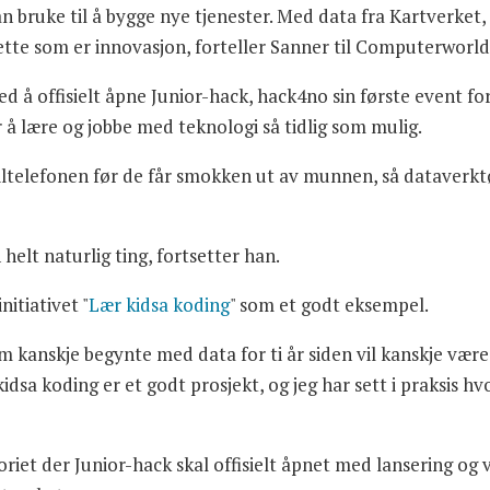
i kan bruke til å bygge nye tjenester. Med data fra Kartverke
dette som er innovasjon, forteller Sanner til Computerworld
 å offisielt åpne Junior-hack, hack4no sin første event fo
 å lære og jobbe med teknologi så tidlig som mulig.
obiltelefonen før de får smokken ut av munnen, så dataverk
helt naturlig ting, fortsetter han.
itiativet "
Lær kidsa koding
" som et godt eksempel.
som kanskje begynte med data for ti år siden vil kanskje vær
kidsa koding er et godt prosjekt, og jeg har sett i praksis h
.
oriet der Junior-hack skal offisielt åpnet med lansering og v