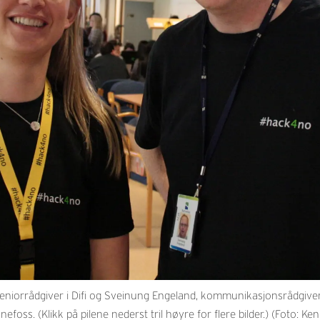
iorrådgiver i Difi og Sveinung Engeland, kommunikasjonsrådgiver 
efoss. (Klikk på pilene nederst tril høyre for flere bilder.) (Foto: K