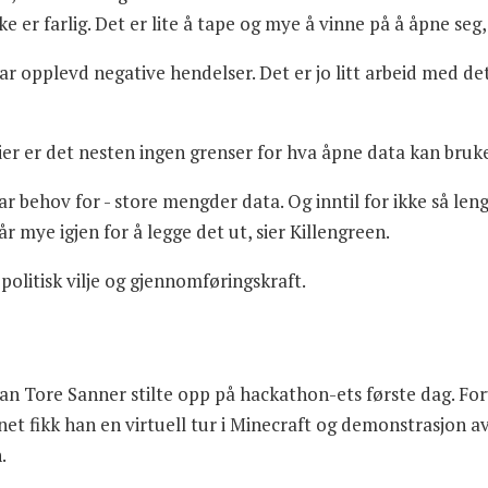
ikke er farlig. Det er lite å tape og mye å vinne på å åpne 
 opplevd negative hendelser. Det er jo litt arbeid med det, 
sier er det nesten ingen grenser for hva åpne data kan brukes
 har behov for - store mengder data. Og inntil for ikke så le
år mye igjen for å legge det ut, sier Killengreen.
olitisk vilje og gjennomføringskraft.
n Tore Sanner stilte opp på hackathon-ets første dag. For
net fikk han en virtuell tur i Minecraft og demonstrasjon 
.