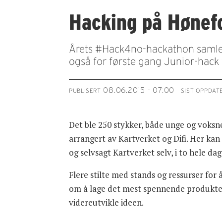
Hacking på Hønef
Årets #Hack4no-hackathon samlet 2
også for første gang Junior-hack
08.06.2015 - 07:00
PUBLISERT
SIST OPPDAT
Det ble 250 stykker, både unge og voksn
arrangert av Kartverket og Difi. Her ka
og selvsagt Kartverket selv, i to hele dag
Flere stilte med stands og ressurser fo
om å lage det mest spennende produktet e
videreutvikle ideen.