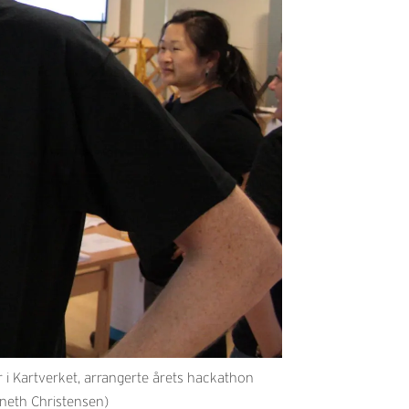
i Kartverket, arrangerte årets hackathon
enneth Christensen)