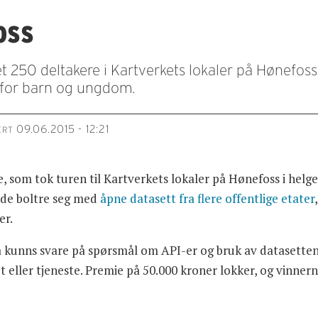
oss
50 deltakere i Kartverkets lokaler på Hønefoss. 
 for barn og ungdom.
09.06.2015 - 12:21
ERT
e, som tok turen til Kartverkets lokaler på Hønefoss i hel
n de boltre seg med
åpne datasett fra flere offentlige etater
er.
r å kunns svare på spørsmål om API-er og bruk av datasette
ller tjeneste. Premie på 50.000 kroner lokker, og vinnerne 