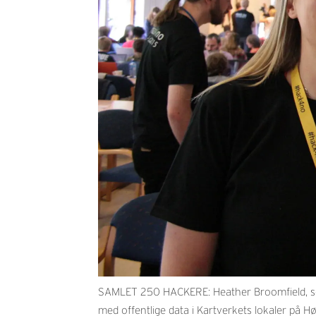
SAMLET 250 HACKERE: Heather Broomfield, sen
med offentlige data i Kartverkets lokaler på Høn