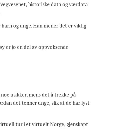
t, Vegvesenet, historiske data og værdata
.
r barn og unge. Han mener det er viktig
tøy er jo en del av oppvoksende
e noe usikker, mens det å trekke på
vordan det tenner unge, slik at de har lyst
irtuell tur i et virtuelt Norge, gjenskapt