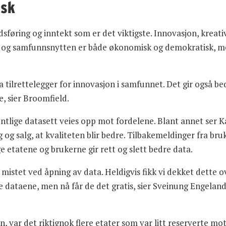
isk
sføring og inntekt som er det viktigste. Innovasjon, kreati
, og samfunnsnytten er både økonomisk og demokratisk, m
 tilrettelegger for innovasjon i samfunnet. Det gir også b
e, sier Broomfield.
tlige datasett veies opp mot fordelene. Blant annet ser 
g og salg, at kvaliteten blir bedre. Tilbakemeldinger fra br
e etatene og brukerne gir rett og slett bedre data.
 mistet ved åpning av data. Heldigvis fikk vi dekket dette 
de dataene, men nå får de det gratis, sier Sveinung Engelan
n, var det riktignok flere etater som var litt reserverte mot