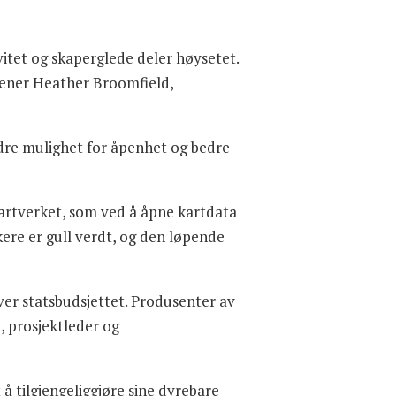
vitet og skaperglede deler høysetet.
ener Heather Broomfield,
edre mulighet for åpenhet og bedre
Kartverket, som ved å åpne kartdata
ukere er gull verdt, og den løpende
over statsbudsjettet. Produsenter av
d, prosjektleder og
 å tilgjengeliggjøre sine dyrebare