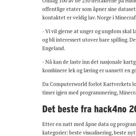
Omlag 100 av de 250 deltakerne på Hønef
offentlige etater som åpner sine datasett
kontaktet er veldig lav. Norge i Minecra
- Vi vil gjerne at unger og ungdom skal l
og bli interessert utover bare spilling. De
Engeland.
- Nå kan de laste inn det nasjonale kartgr
kombinere lek og læring er uansett en g
Da Computerworld forlot Kartverkets lo
timer igjen med programmering, Minecra
Det beste fra hack4no 2
Etter en natt med åpne data og progra
kategorier: beste visualisering, beste ny