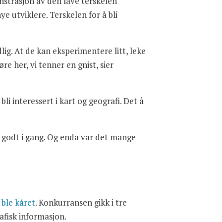
strasjon av den lave terskelen
e utviklere. Terskelen for å bli
lig. At de kan eksperimentere litt, leke
øre her, vi tenner en gnist, sier
li interessert i kart og geografi. Det å
 godt i gang. Og enda var det mange
 ble kåret
. Konkurransen gikk i tre
rafisk informasjon.