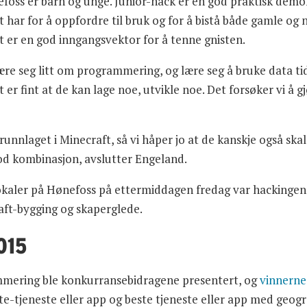
oss er barn og unge. Junior-hack er en god praktisk demon
 har for å oppfordre til bruk og for å bistå både gamle og ny
ft er en god inngangsvektor for å tenne gnisten.
ære seg litt om programmering, og lære seg å bruke data tid
t er fint at de kan lage noe, utvikle noe. Det forsøker vi å gj
unnlaget i Minecraft, så vi håper jo at de kanskje også skal b
od kombinasjon, avslutter Engeland.
kaler på Hønefoss på ettermiddagen fredag var hackingen
ft-bygging og skaperglede.
015
mmering ble konkurransebidragene presentert, og
vinnerne
tte-tjeneste eller app og beste tjeneste eller app med geog