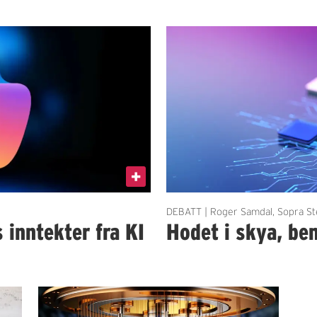
DEBATT | Roger Samdal, Sopra St
 inntekter fra KI
Hodet i skya, be