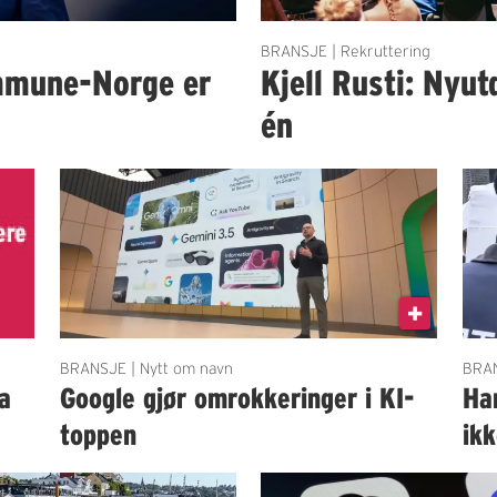
BRANSJE | Rekruttering
mmune-Norge er
Kjell Rusti: Nyut
én
BRANSJE | Nytt om navn
BRAN
a
Google gjør omrokkeringer i KI-
Ha
toppen
ik