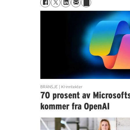
BRANSJE | KI-inntekter
70 prosent av Microsofts
kommer fra OpenAI