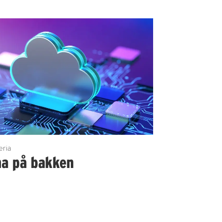
eria
na på bakken