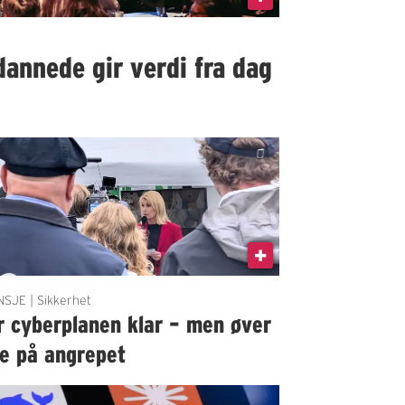
dannede gir verdi fra dag
SJE | Sikkerhet
r cyberplanen klar – men øver
ke på angrepet