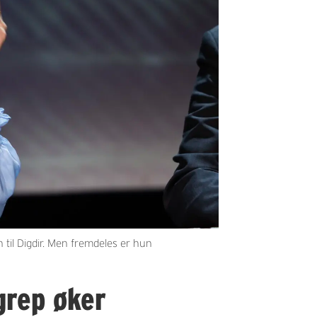
 til Digdir. Men fremdeles er hun
grep øker