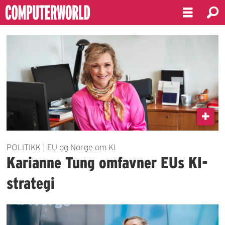
Emne:
karianne
tung
POLITIKK | EU og Norge om KI
Karianne Tung omfavner EUs KI-
strategi