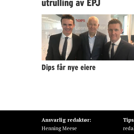
utrulling av EPJ
Dips får nye eiere
Ansvarlig redaktør:
Tip
Henning Meese
reda