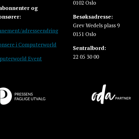
0102 Oslo
 abonnenter og
onsører:
Besøksadresse:
Grev Wedels plass 9
nement/adresseendring
0151 Oslo
nsere i Computerworld
Sentralbord:
22 05 30 00
uterworld Event