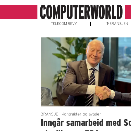
TELECOM REVY
IT-BRANSJEN
Emne:
epj
BRANSJE | Kontrakter og avtaler
Inngår samarbeid med So