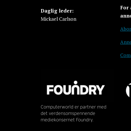
For
Daglig leder:
ann
Mickael Carlson
Abon
Anno
Comp
Computerworld er partner med
det verdensomspennende
mediekonsernet Foundry.