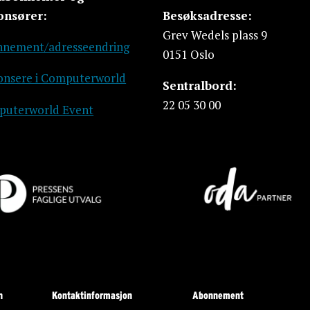
onsører:
Besøksadresse:
Grev Wedels plass 9
nement/adresseendring
0151 Oslo
nsere i Computerworld
Sentralbord:
22 05 30 00
uterworld Event
n
Kontaktinformasjon
Abonnement