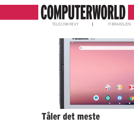
TELECOM REVY
IT-BRANSJEN
Emne:
panasonic
toughbook
Tåler det meste