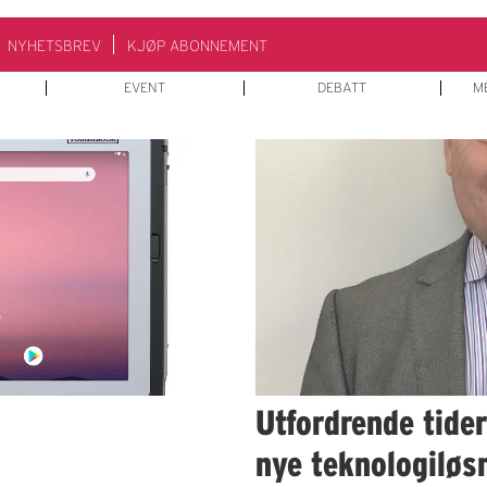
NYHETSBREV
KJØP ABONNEMENT
EVENT
DEBATT
M
Utfordrende tide
nye teknologiløs