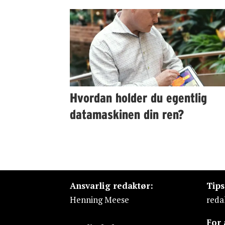
Hvordan holder du egentlig
datamaskinen din ren?
Ansvarlig redaktør:
Tip
Henning Meese
reda
For