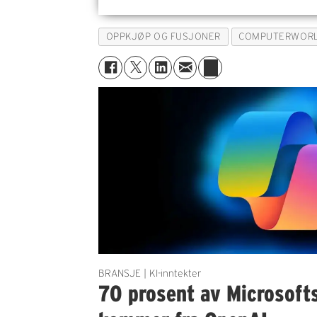
OPPKJØP OG FUSJONER
COMPUTERWOR
BRANSJE | KI-inntekter
70 prosent av Microsofts