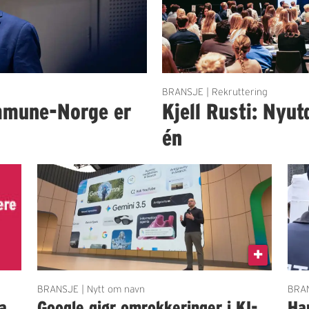
BRANSJE | Rekruttering
mmune-Norge er
Kjell Rusti: Nyut
én
BRANSJE | Nytt om navn
BRAN
a
Google gjør omrokkeringer i KI-
Ha