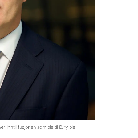
 inntil fusjonen som ble til Evry ble