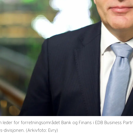
leder for forretningsområdet Bank og Finans i EDB Business Partner,
-divisjonen. (Arkivfoto: Evry)