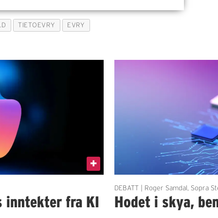
LD
TIETOEVRY
EVRY
DEBATT | Roger Samdal, Sopra St
 inntekter fra KI
Hodet i skya, be