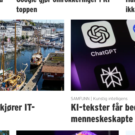
toppen
ik
SAMFUNN | Kunstig intelligens
kjører IT-
KI-tekster får b
menneskeskapte