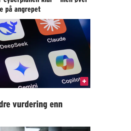
ke på angrepet
edre vurdering enn