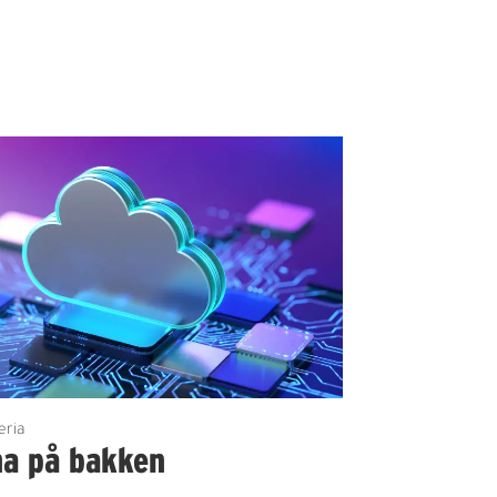
eria
na på bakken