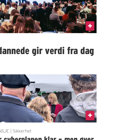
dannede gir verdi fra dag
SJE | Sikkerhet
r cyberplanen klar – men øver