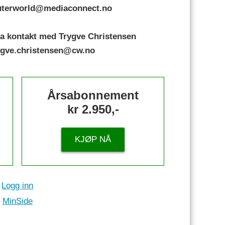
puterworld@mediaconnect.no
a kontakt med Trygve Christensen
rygve.christensen@cw.no
Årsabonnement
kr 2.950,-
KJØP NÅ
Logg inn
MinSide