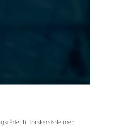
k
ngsrådet til forskerskole med