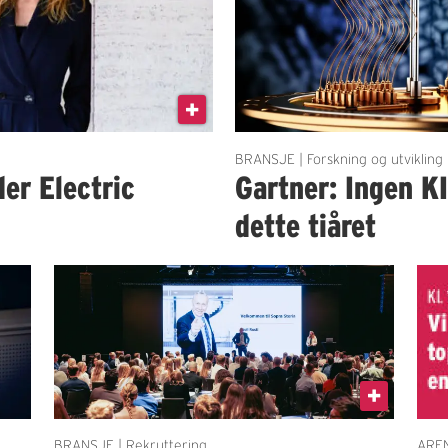
BRANSJE | Forskning og utvikling
der Electric
Gartner: Ingen K
dette tiåret
BRANSJE | Rekruttering
AREN