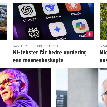
SAMFUNN | Kunstig intelligens
BRAN
r
KI-tekster får bedre vurdering
Mi
enn menneskeskapte
an