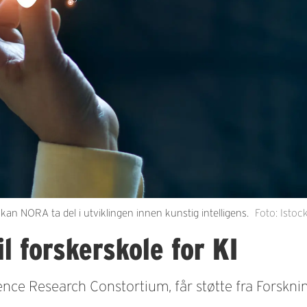
n NORA ta del i utviklingen innen kunstig intelligens.
Foto: Istoc
l forskerskole for KI
gence Research Constortium, får støtte fra Forskni