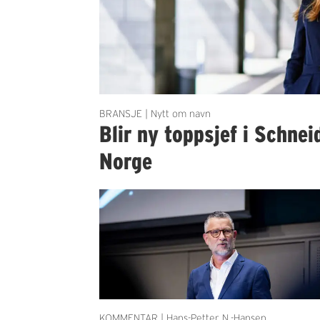
BRANSJE | Nytt om navn
Blir ny toppsjef i Schnei
Norge
KOMMENTAR | Hans-Petter N.-Hansen