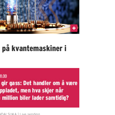
I på kvantemaskiner i
DALSUKA | Live sending