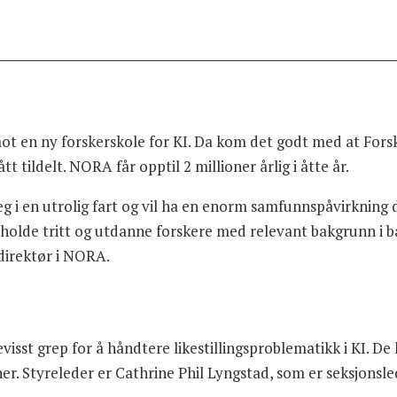
ot en ny forskerskole for KI. Da kom det godt med at Forsk
 tildelt. NORA får opptil 2 millioner årlig i åtte år.
eg i en utrolig fart og vil ha en enorm samfunnspåvirkning 
år holde tritt og utdanne forskere med relevant bakgrunn i
 direktør i NORA.
g
isst grep for å håndtere likestillingsproblematikk i KI. De 
er. Styreleder er Cathrine Phil Lyngstad, som er seksjonsle