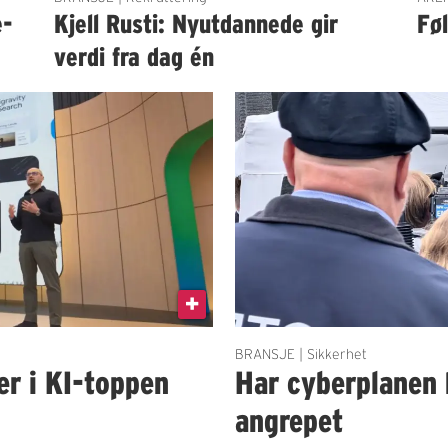
e-
Kjell Rusti: Nyutdannede gir
Fø
verdi fra dag én
BRANSJE | Sikkerhet
er i KI-toppen
Har cyberplanen 
angrepet