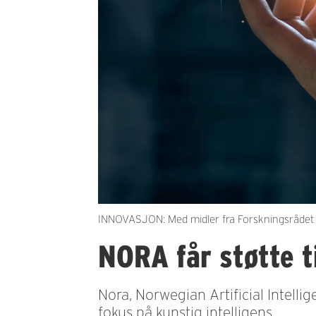
INNOVASJON: Med midler fra Forskningsrådet ka
NORA får støtte ti
Nora, Norwegian Artificial Intelli
fokus på kunstig intelligens.