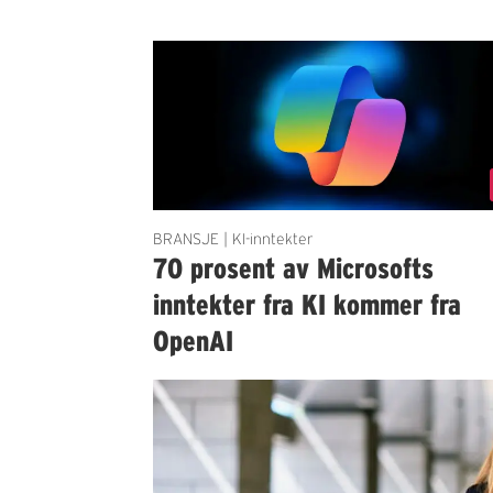
BRANSJE | KI-inntekter
70 prosent av Microsofts
inntekter fra KI kommer fra
OpenAI