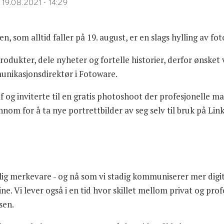
19.08.2021 - 14:29
T
 som alltid faller på 19. august, er en slags hylling av fo
 produkter, dele nyheter og fortelle historier, derfor ønsket
unikasjonsdirektør i Fotoware.
 og inviterte til en gratis photoshoot der profesjonelle 
m for å ta nye portrettbilder av seg selv til bruk på Link
nlig merkevare - og nå som vi stadig kommuniserer mer digi
ne. Vi lever også i en tid hvor skillet mellom privat og prof
tsen.