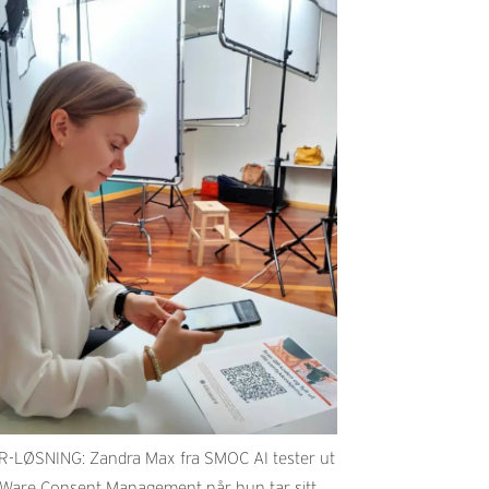
-LØSNING: Zandra Max fra SMOC AI tester ut
Ware Consent Management når hun tar sitt