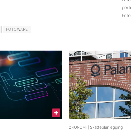
port
Foto
FOTOWARE
ØKONOMI | Skatteplanlegging