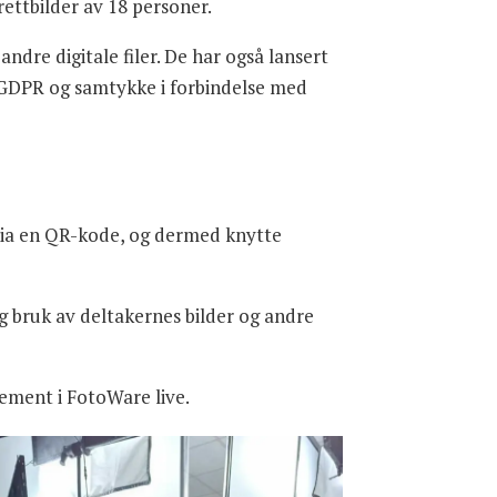
rettbilder av 18 personer.
dre digitale filer. De har også lansert
 GDPR og samtykke i forbindelse med
via en QR-kode, og dermed knytte
og bruk av deltakernes bilder og andre
gement i FotoWare live.