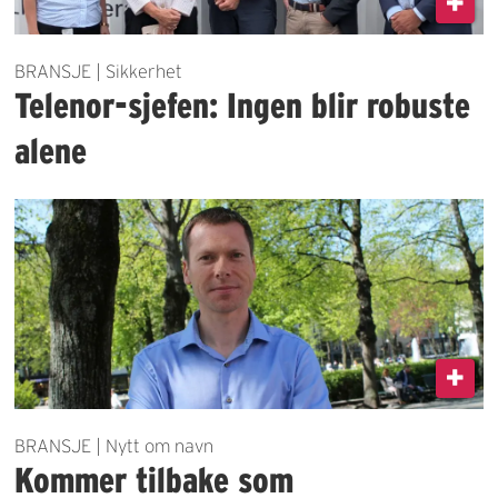
BRANSJE | Sikkerhet
Telenor-sjefen: Ingen blir robuste
alene
BRANSJE | Nytt om navn
Kommer tilbake som