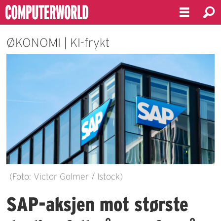
ØKONOMI | KI-frykt
(Foto: Victor Golmer / Istock)
SAP-aksjen mot største