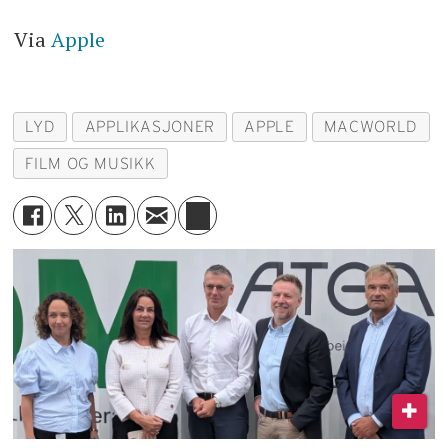
Via
Apple
LYD
APPLIKASJONER
APPLE
MACWORLD
FILM OG MUSIKK