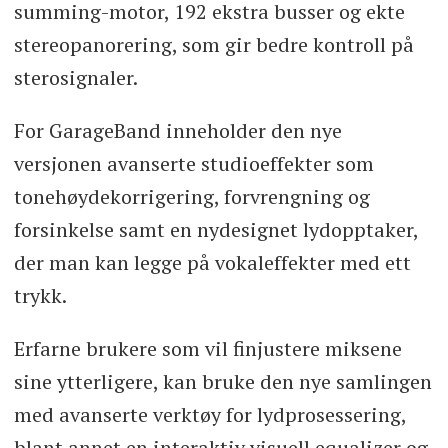
summing-motor, 192 ekstra busser og ekte
stereopanorering, som gir bedre kontroll på
sterosignaler.
For GarageBand inneholder den nye
versjonen avanserte studioeffekter som
tonehøydekorrigering, forvrengning og
forsinkelse samt en nydesignet lydopptaker,
der man kan legge på vokaleffekter med ett
trykk.
Erfarne brukere som vil finjustere miksene
sine ytterligere, kan bruke den nye samlingen
med avanserte verktøy for lydprosessering,
blant annet en interaktiv visuell equalizer og