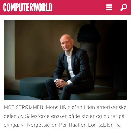
MOT STRØMMEN: Mens HR-sjefen i den amerikanske
delen av Salesforce ønsker både stoler og pulter på
dynga, vil Norgessjefen Per Haakon Lomsdalen ha