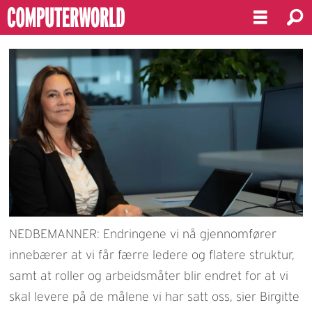
NEDBEMANNER: Endringene vi nå gjennomfører
innebærer at vi får færre ledere og flatere struktur,
samt at roller og arbeidsmåter blir endret for at vi
skal levere på de målene vi har satt oss, sier Birgitte