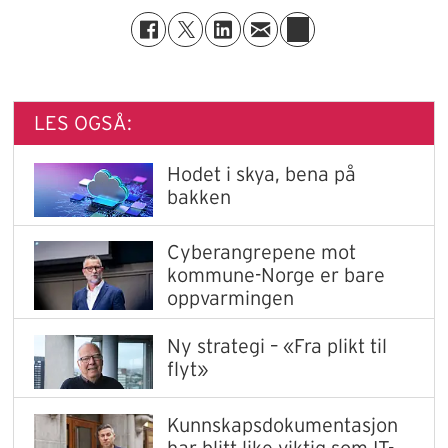
LES OGSÅ:
Hodet i skya, bena på
bakken
Cyberangrepene mot
kommune-Norge er bare
oppvarmingen
Ny strategi – «Fra plikt til
flyt»
Kunnskapsdokumentasjon
har blitt like viktig som IT-