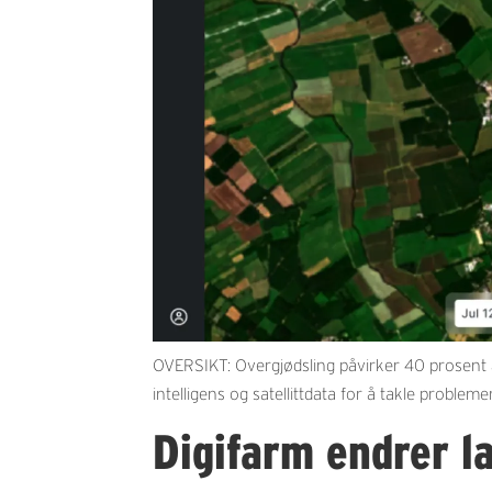
OVERSIKT: Overgjødsling påvirker 40 prosent av
intelligens og satellittdata for å takle probleme
Digifarm endrer l