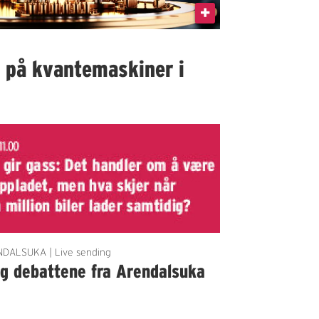
I på kvantemaskiner i
DALSUKA | Live sending
lg debattene fra Arendalsuka