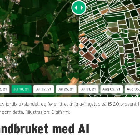
 jordbrukslandet, og fører til et årlig avlingstap på 15-20 prosent
r som dette. (Illustrasjon: Digifarm)
andbruket med AI