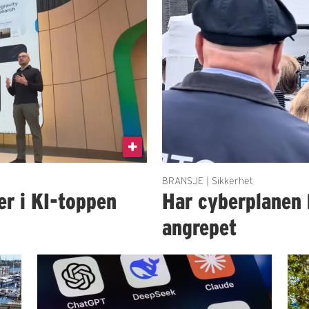
BRANSJE | Sikkerhet
er i KI-toppen
Har cyberplanen 
angrepet