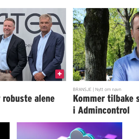
BRANSJE | Nytt om navn
r robuste alene
Kommer tilbake 
i Admincontrol