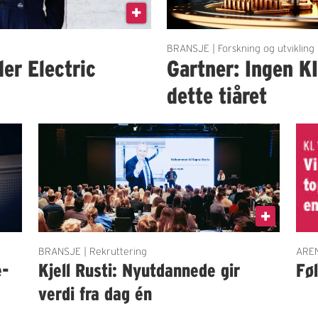
BRANSJE | Forskning og utvikling
der Electric
Gartner: Ingen K
dette tiåret
BRANSJE | Rekruttering
AREN
e-
Kjell Rusti: Nyutdannede gir
Fø
verdi fra dag én