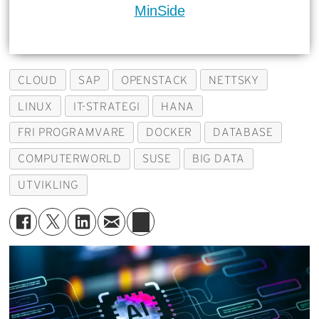
MinSide
CLOUD
SAP
OPENSTACK
NETTSKY
LINUX
IT-STRATEGI
HANA
FRI PROGRAMVARE
DOCKER
DATABASE
COMPUTERWORLD
SUSE
BIG DATA
UTVIKLING