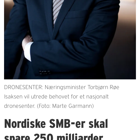
DRONESENTER: Næringsminister Torbjørn Røe
Isaksen vil utrede behovet for et nasjonalt
dronesenter. (Foto: Marte Garmann)
Nordiske SMB-er skal
spare 250 milliarder