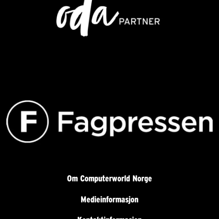
Om Computerworld Norge
Medieinformasjon