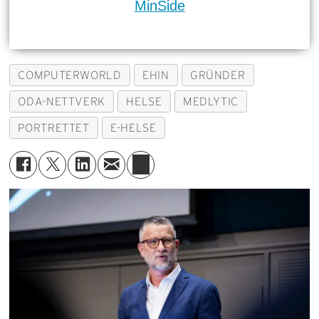
MinSide
COMPUTERWORLD
EHIN
GRÜNDER
ODA-NETTVERK
HELSE
MEDLYTIC
PORTRETTET
E-HELSE