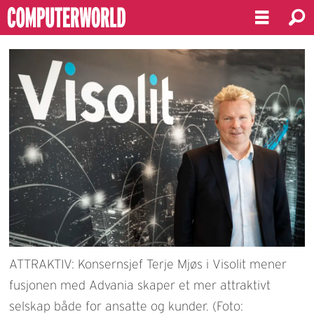
ATTRAKTIV: Konsernsjef Terje Mjøs i Visolit mener
fusjonen med Advania skaper et mer attraktivt
selskap både for ansatte og kunder. (Foto: