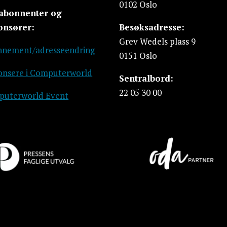
0102 Oslo
 abonnenter og
onsører:
Besøksadresse:
Grev Wedels plass 9
nement/adresseendring
0151 Oslo
nsere i Computerworld
Sentralbord:
22 05 30 00
uterworld Event