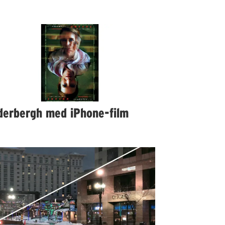
derbergh med iPhone-film