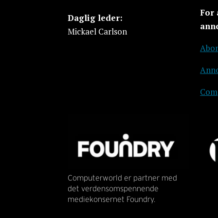
For
Daglig leder:
ann
Mickael Carlson
Abon
Anno
Comp
Computerworld er partner med
det verdensomspennende
mediekonsernet Foundry.