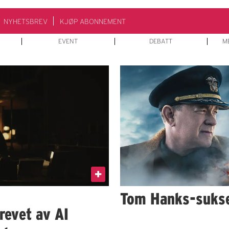
NYHETSBREV
KJØP ABONNEMENT
EVENT
DEBATT
M
Tom Hanks-sukse
revet av AI