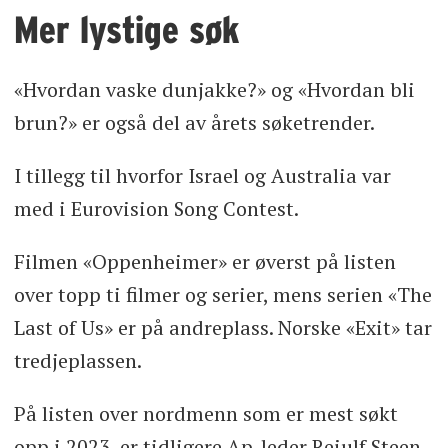
Mer lystige søk
«Hvordan vaske dunjakke?» og «Hvordan bli
brun?» er også del av årets søketrender.
I tillegg til hvorfor Israel og Australia var
med i Eurovision Song Contest.
Filmen «Oppenheimer» er øverst på listen
over topp ti filmer og serier, mens serien «The
Last of Us» er på andreplass. Norske «Exit» tar
tredjeplassen.
På listen over nordmenn som er mest søkt
opp i 2023, er tidligere Ap-leder Reiulf Steen