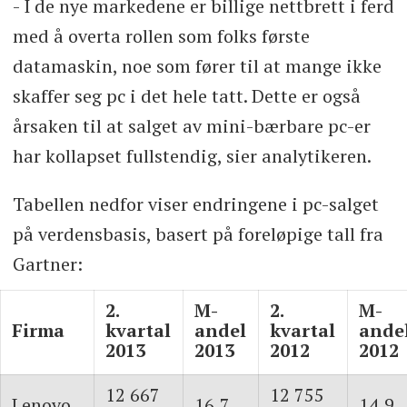
- I de nye markedene er billige nettbrett i ferd
med å overta rollen som folks første
datamaskin, noe som fører til at mange ikke
skaffer seg pc i det hele tatt. Dette er også
årsaken til at salget av mini-bærbare pc-er
har kollapset fullstendig, sier analytikeren.
Tabellen nedfor viser endringene i pc-salget
på verdensbasis, basert på foreløpige tall fra
Gartner:
2.
M-
2.
M-
Firma
kvartal
andel
kvartal
ande
2013
2013
2012
2012
12 667
12 755
Lenovo
16,7
14,9