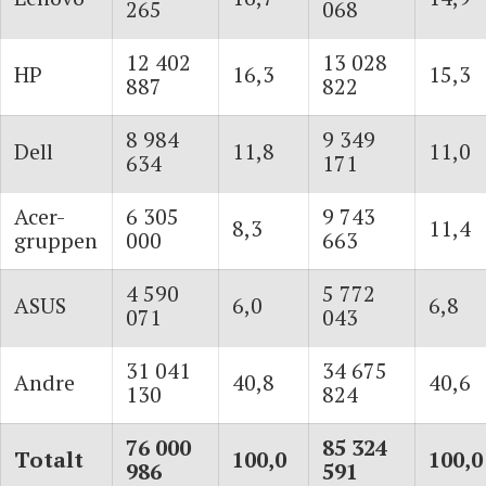
265
068
12 402
13 028
HP
16,3
15,3
887
822
8 984
9 349
Dell
11,8
11,0
634
171
Acer-
6 305
9 743
8,3
11,4
gruppen
000
663
4 590
5 772
ASUS
6,0
6,8
071
043
31 041
34 675
Andre
40,8
40,6
130
824
76 000
85 324
Totalt
100,0
100,0
986
591