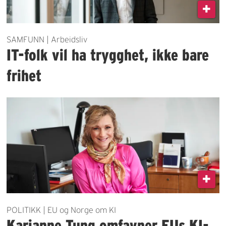
SAMFUNN | Arbeidsliv
IT-folk vil ha trygghet, ikke bare
frihet
POLITIKK | EU og Norge om KI
Karianne Tung omfavner EUs KI-