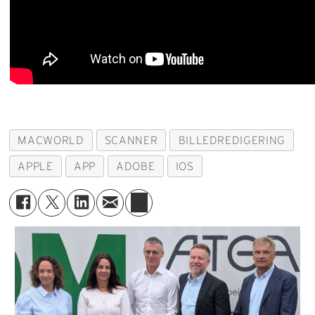
MACWORLD
SCANNER
BILLEDREDIGERING
APPLE
APP
ADOBE
IOS