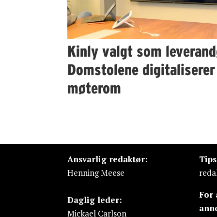
Kinly valgt som leverand
Domstolene digitaliserer
møterom
Ansvarlig redaktør:
Tip
Henning Meese
reda
For
Daglig leder:
ann
Mickael Carlson