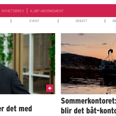
NYHETSBREV
KJØP ABONNEMENT
EVENT
DEBATT
M
Sommerkontoret: 
er det med
blir det båt-kont