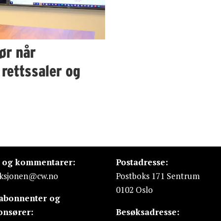
ør når
 rettssaler og
s og kommentarer:
Postadresse:
ksjonen@cw.no
Postboks 171 Sentrum
0102 Oslo
 abonnenter og
onsører:
Besøksadresse: